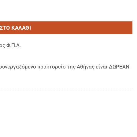
 shackle-Κορδονια Πλεκτα με τελειωμα αγκραφας χρωμιου και
ΣΤΟ ΚΑΛΆΘΙ
ος Φ.Π.Α.
ο συνεργαζόμενο πρακτορείο της Αθήνας είναι ΔΩΡΕΑΝ.