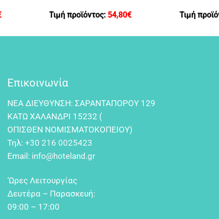
€
Τιμή προϊόντος:
54,80
€
Τιμή προϊό
Επικοινωνία
NEA ΔIEYΘYNΣH: ΣAPANTAΠOPOY 129
KATΩ XAΛANΔPI 15232 (
OΠIΣΘEN NOMIΣMATOKOΠEIOY)
Τηλ:
+30 216 0025423
Email:
info@hoteland.gr
‘Ωρες Λειτουργίας
Δευτέρα – Παρασκευή:
09:00 – 17:00