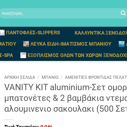
Αναζήτηση
ια:
ΠΑΝΤΟΦΛΕΣ-SLIPPERS
ΚΑΛΛΥΝΤΙΚΑ ΞΕΝΟΔΟ
ΜΑΤΙΟΥ
ΛΕΥΚΑ ΕΙΔΗ-ΙΜΑΤΙΣΜΟΣ ΜΠΑΝΙΟΥ
Σ-SPA
ΕΞΟΠΛΙΣΜΟΣ ΟΛΩΝ ΤΩΝ ΧΩΡΩΝ ΞΕΝΟΔΟΧ
ΑΡΧΙΚΉ ΣΕΛΊΔΑ
/
ΜΠΑΝΙΟ
/
AMENITIES ΦΡΟΝΤΙΔΑΣ ΠΕΛΑ
VANITY KIT aluminium-Σετ ομορ
μπατονέτες & 2 βαμβάκια ντεμα
αλουμινενιο σακουλακι (500 Σε
€