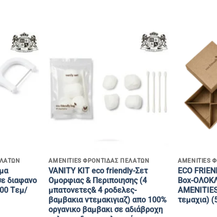
+
+
ΕΛΑΤΩΝ
AMENITIES ΦΡΟΝΤΙΔΑΣ ΠΕΛΑΤΩΝ
AMENITIES 
μα
VANITY KIT eco friendly-Σετ
ECO FRIEND
σε διαφανο
Ομορφιας & Περιποιησης (4
Box-OΛΟΚ
000 Tεμ/
μπατονετες& 4 ροδελες-
AMENITIES 
βαμβακια ντεμακιγιαζ) απο 100%
τεμαχια) (
οργανικο βαμβακι σε αδιάβροχη