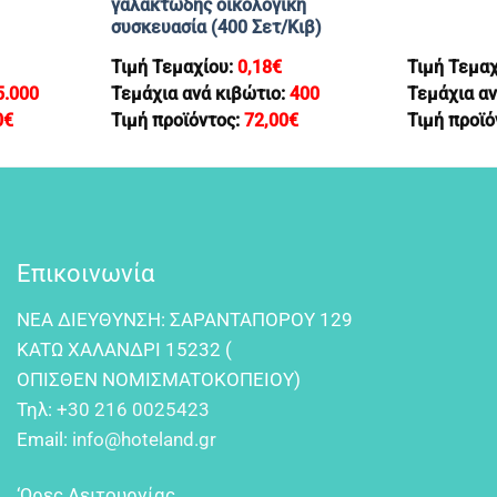
γαλακτωδης οικολογική
συσκευασία (400 Σετ/Κιβ)
Τιμή Τεμαχίου:
0,18
€
Τιμή Τεμα
5.000
Τεμάχια ανά κιβώτιο:
400
Τεμάχια αν
0
€
Τιμή προϊόντος:
72,00
€
Τιμή προϊό
Επικοινωνία
NEA ΔIEYΘYNΣH: ΣAPANTAΠOPOY 129
KATΩ XAΛANΔPI 15232 (
OΠIΣΘEN NOMIΣMATOKOΠEIOY)
Τηλ:
+30 216 0025423
Email:
info@hoteland.gr
‘Ωρες Λειτουργίας