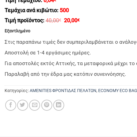
Τιμή Τεμαχίου:
0,04
Τεμάχια ανά κιβώτιο:
500
Original
Η
Τιμή προϊόντος:
40,00
20,00
€
€
price
τρέχουσα
was:
τιμή
Εξαντλημένο
40,00€.
είναι:
20,00€.
Στις παραπάνω τιμές δεν συμπεριλαμβάνεται ο ανάλογ
Αποστολή σε 1-4 εργάσιμες ημέρες.
Για αποστολές εκτός Αττικής, τα μεταφορικά μέχρι τ
Παραλαβή από την έδρα μας κατόπιν συνεννόησης.
Κατηγορίες:
AMENITIES ΦΡΟΝΤΙΔΑΣ ΠΕΛΑΤΩΝ
,
ECONOMY ECO ΒΑ