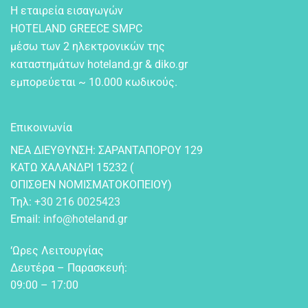
Η εταιρεία εισαγωγών
HOTELAND GREECE SMPC
μέσω των 2 ηλεκτρονικών της
καταστημάτων hoteland.gr & diko.gr
εμπορεύεται ~ 10.000 κωδικούς.
Επικοινωνία
NEA ΔIEYΘYNΣH: ΣAPANTAΠOPOY 129
KATΩ XAΛANΔPI 15232 (
OΠIΣΘEN NOMIΣMATOKOΠEIOY)
Τηλ:
+30 216 0025423
Email:
info@hoteland.gr
‘Ωρες Λειτουργίας
Δευτέρα – Παρασκευή:
09:00 – 17:00