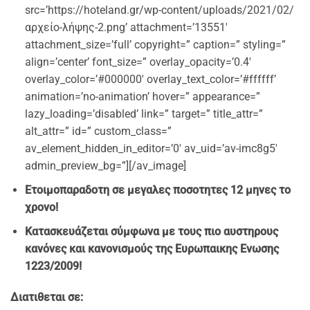
src=’https://hoteland.gr/wp-content/uploads/2021/02/
αρχείο-λήψης-2.png’ attachment=’13551′
attachment_size=’full’ copyright=” caption=” styling=”
align=’center’ font_size=” overlay_opacity=’0.4′
overlay_color=’#000000′ overlay_text_color=’#ffffff’
animation=’no-animation’ hover=” appearance=”
lazy_loading=’disabled’ link=” target=” title_attr=”
alt_attr=” id=” custom_class=”
av_element_hidden_in_editor=’0′ av_uid=’av-imc8g5′
admin_preview_bg=”][/av_image]
Ετοιμοπαρα
δοτη σε μεγαλες ποσοτητες 12 μηνες το
χρονο!
Κατασκευάζεται σύμφωνα με τους πιο αυστηρους
κανόνες και κανονισμούς της Ευρωπαικης Ενωσης
1223/2009!
Διατιθεται σε: