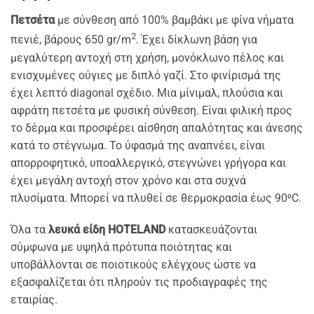
Πετσέτα
με σύνθεση από 100% βαμβάκι με φίνα νήματα
2
πενιέ, βάρους 650 gr/m
. Έχει δίκλωνη βάση για
μεγαλύτερη αντοχή στη χρήση, μονόκλωνο πέλος και
ενισχυμένες ούγιες με διπλό γαζί. Στο φινίρισμά της
έχει λεπτό diagonal σχέδιο. Μια μίνιμαλ, πλούσια και
αφράτη πετσέτα με φυσική σύνθεση. Είναι φιλική προς
το δέρμα και προσφέρει αίσθηση απαλότητας και άνεσης
κατά το στέγνωμα. Το ύφασμά της αναπνέει, είναι
απορροφητικό, υποαλλεργικό, στεγνώνει γρήγορα και
έχει μεγάλη αντοχή στον χρόνο και στα συχνά
πλυσίματα. Μπορεί να πλυθεί σε θερμοκρασία έως 90⁰C.
Όλα τα
λευκά είδη HOTELAND
κατασκευάζονται
σύμφωνα με υψηλά πρότυπα ποιότητας και
υποβάλλονται σε ποιοτικούς ελέγχους ώστε να
εξασφαλίζεται ότι πληρούν τις προδιαγραφές της
εταιρίας.