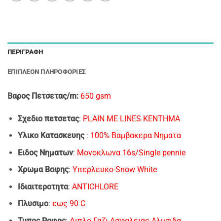
ΠΕΡΙΓΡΑΦΉ
ΕΠΙΠΛΈΟΝ ΠΛΗΡΟΦΟΡΊΕΣ
Bαρος Πετσετας/m:
650 gsm
Σχεδιο πετσετας
:
PLAIN ΜΕ LINES ΚΕΝΤΗΜΑ
Υλικο Κατασκευης
:
100% Βαμβακερα Νηματα
Ειδος Νηματων
:
Μονοκλωνα 16s/Single pennie
Xρωμα Bαφης
:
Υπερλευκο-Snow White
Ιδιαιτεροτητα
:
ANTICHLORE
Πλυσιμο
:
εως 90 C
Τυπος Ραφης
:
Διπλο Γαζι Ασφαλειας-Αλυσιδα