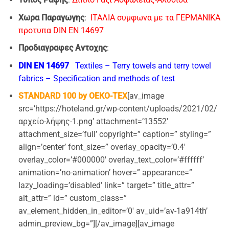
Χωρα Παραγωγης
:
ΙΤΑΛΙΑ συμφωνα με τα ΓΕΡΜΑΝΙΚΑ
προτυπα DIN EN 14697
Προδιαγραφες Αντοχης
:
DIN EN 14697
Textiles – Terry towels and terry towel
fabrics – Specification and methods of test
STANDARD 100 by OEKO-TEX
[av_image
src=’https://hoteland.gr/wp-content/uploads/2021/02/
αρχείο-λήψης-1.png’ attachment=’13552′
attachment_size=’full’ copyright=” caption=” styling=”
align=’center’ font_size=” overlay_opacity=’0.4′
overlay_color=’#000000′ overlay_text_color=’#ffffff’
animation=’no-animation’ hover=” appearance=”
lazy_loading=’disabled’ link=” target=” title_attr=”
alt_attr=” id=” custom_class=”
av_element_hidden_in_editor=’0′ av_uid=’av-1a914th’
admin_preview_bg=”][/av_image][av_image