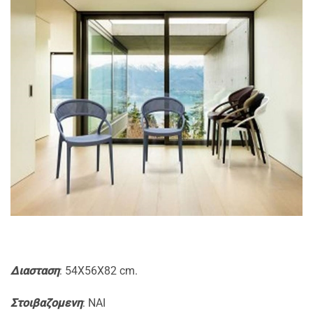
Διασταση
: 54Χ56Χ82 cm.
Στοιβαζομενη
: NAI