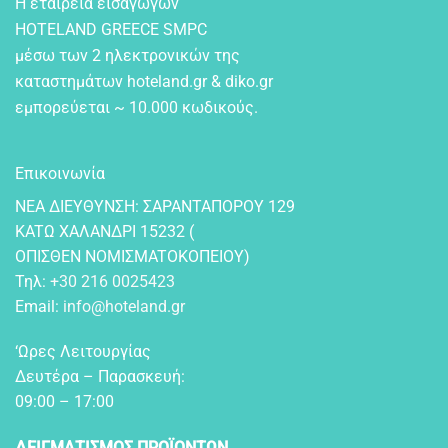
Η εταιρεία εισαγωγών
HOTELAND GREECE SMPC
μέσω των 2 ηλεκτρονικών της
καταστημάτων hoteland.gr & diko.gr
εμπορεύεται ~ 10.000 κωδικούς.
Επικοινωνία
NEA ΔIEYΘYNΣH: ΣAPANTAΠOPOY 129
KATΩ XAΛANΔPI 15232 (
OΠIΣΘEN NOMIΣMATOKOΠEIOY)
Τηλ:
+30 216 0025423
Email:
info@hoteland.gr
‘Ωρες Λειτουργίας
Δευτέρα – Παρασκευή:
09:00 – 17:00
ΔΕΙΓΜΑΤΙΣΜΟΣ ΠΡΟΪΟΝΤΩΝ