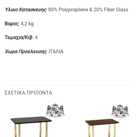
Yλικο Κατασκευης
: 80% Polypropilene & 20% Fiber Glass
Βαρος
: 4,2 kg
Τεμαχια/Κιβ
: 4
Xωρα Προελευσης
: ITAΛΙΑ
ΣΧΕΤΙΚΆ ΠΡΟΪΌΝΤΑ