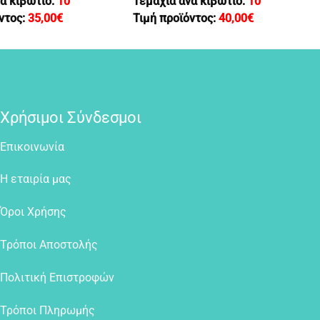
ά κιβώτιο:
10
Τεμάχια ανά κιβώτιο:
10
ντος:
35,00
€
Τιμή προϊόντος:
40,00
€
Χρήσιμοι Σύνδεσμοι
Επικοινωνία
Η εταιρία μας
Όροι Χρήσης
Τρόποι Αποστολής
Πολιτική Επιστροφών
Τρόποι Πληρωμής