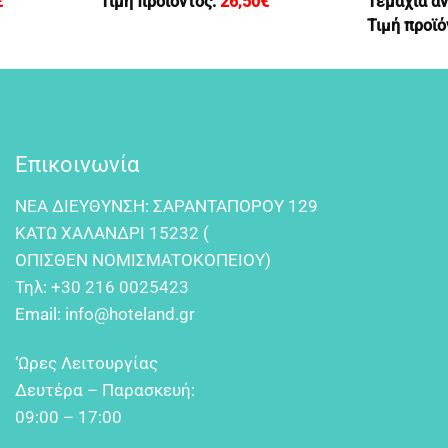
€
Τιμή προϊόντος:
26,50
€
Τεμάχια αν
Τιμή προϊό
Επικοινωνία
NEA ΔIEYΘYNΣH: ΣAPANTAΠOPOY 129
KATΩ XAΛANΔPI 15232 (
OΠIΣΘEN NOMIΣMATOKOΠEIOY)
Τηλ:
+30 216 0025423
Email:
info@hoteland.gr
‘Ωρες Λειτουργίας
Δευτέρα – Παρασκευή:
09:00 – 17:00