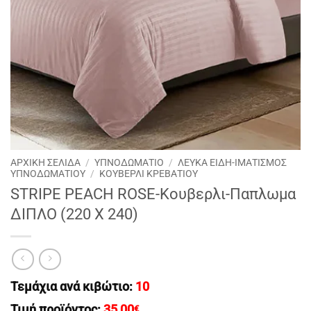
ΑΡΧΙΚΉ ΣΕΛΊΔΑ
/
ΥΠΝΟΔΩΜΑΤΙΟ
/
ΛΕΥΚΑ ΕΙΔΗ-ΙΜΑΤΙΣΜΟΣ
ΥΠΝΟΔΩΜΑΤΙΟΥ
/
ΚΟΥΒΕΡΛΙ ΚΡΕΒΑΤΙΟΥ
STRIPE PEACH ROSE-Κουβερλι-Παπλωμα
ΔΙΠΛΟ (220 Χ 240)
Τεμάχια ανά κιβώτιο:
10
Τιμή προϊόντος:
35,00
€