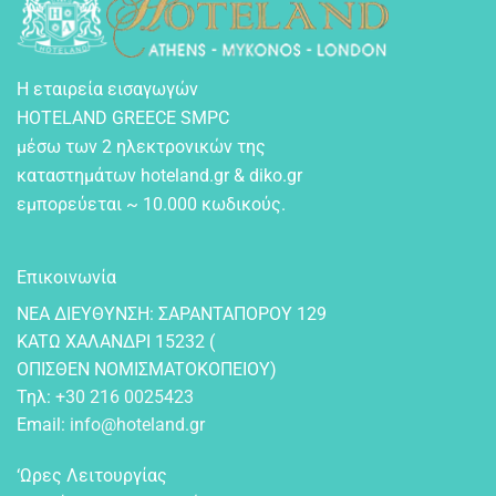
Η εταιρεία εισαγωγών
HOTELAND GREECE SMPC
μέσω των 2 ηλεκτρονικών της
καταστημάτων hoteland.gr & diko.gr
εμπορεύεται ~ 10.000 κωδικούς.
Επικοινωνία
NEA ΔIEYΘYNΣH: ΣAPANTAΠOPOY 129
KATΩ XAΛANΔPI 15232 (
OΠIΣΘEN NOMIΣMATOKOΠEIOY)
Τηλ:
+30 216 0025423
Email:
info@hoteland.gr
‘Ωρες Λειτουργίας