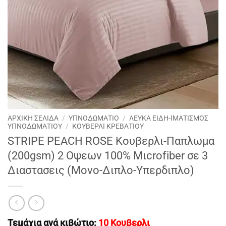
ΑΡΧΙΚΉ ΣΕΛΊΔΑ
/
ΥΠΝΟΔΩΜΑΤΙΟ
/
ΛΕΥΚΑ ΕΙΔΗ-ΙΜΑΤΙΣΜΟΣ
ΥΠΝΟΔΩΜΑΤΙΟΥ
/
ΚΟΥΒΕΡΛΙ ΚΡΕΒΑΤΙΟΥ
STRIPE PEACH ROSE Κουβερλι-Παπλωμα
(200gsm) 2 Οψεων 100% Μιcrofiber σε 3
Διαστασεις (Μονο-Διπλο-Yπερδιπλο)
Τεμάχια ανά κιβώτιο:
10 Κουβερλι