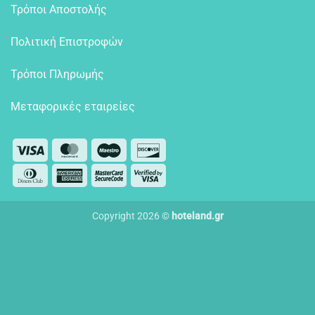
Τρόποι Αποστολής
Πολιτική Επιστροφών
Τρόποι Πληρωμής
Μεταφορικές εταιρείες
Visa
MasterCard
Maestro
Discover
Dinners
American
MasterCard
Visa
Club
Express
2
2
Copyright 2026 ©
hoteland.gr