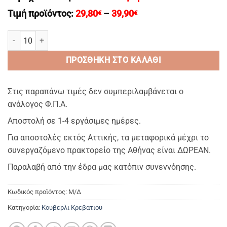
Price
Τιμή προϊόντος:
29,80
–
39,90
€
€
range:
29,80€
STRIPE PEACH ROSE Κουβερλι-Παπλωμα (200gsm) 2 Οψεων 100% Μι
through
39,90€
ΠΡΟΣΘΉΚΗ ΣΤΟ ΚΑΛΆΘΙ
Στις παραπάνω τιμές δεν συμπεριλαμβάνεται ο
ανάλογος Φ.Π.Α.
Αποστολή σε 1-4 εργάσιμες ημέρες.
Για αποστολές εκτός Αττικής, τα μεταφορικά μέχρι το
συνεργαζόμενο πρακτορείο της Αθήνας είναι ΔΩΡΕΑΝ.
Παραλαβή από την έδρα μας κατόπιν συνεννόησης.
Κωδικός προϊόντος:
Μ/Δ
Κατηγορία:
Κουβερλι Κρεβατιου