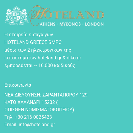
Η εταιρεία εισαγωγών
HOTELAND GREECE SMPC
μέσω των 2 ηλεκτρονικών της
καταστημάτων hoteland.gr & diko.gr
εμπορεύεται ~ 10.000 κωδικούς.
Επικοινωνία
NEA ΔIEYΘYNΣH: ΣAPANTAΠOPOY 129
KATΩ XAΛANΔPI 15232 (
OΠIΣΘEN NOMIΣMATOKOΠEIOY)
Τηλ:
+30 216 0025423
Email:
info@hoteland.gr