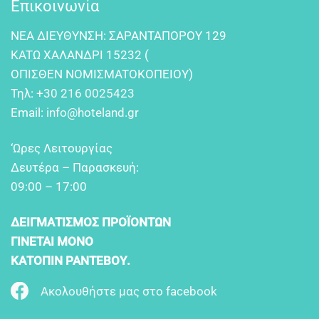
Επικοινωνία
NEA ΔIEYΘYNΣH: ΣAPANTAΠOPOY 129
KATΩ XAΛANΔPI 15232 (
OΠIΣΘEN NOMIΣMATOKOΠEIOY)
Τηλ:
+30 216 0025423
Email:
info@hoteland.gr
‘Ωρες Λειτουργίας
Δευτέρα – Παρασκευή:
09:00 – 17:00
ΔΕΙΓΜΑΤΙΣΜΟΣ ΠΡΟΪΟΝΤΩΝ
ΓΙΝΕΤΑΙ ΜΟΝΟ
ΚΑΤΟΠΙΝ ΡΑΝΤΕΒΟΥ.
Ακολουθήστε μας στο facebook