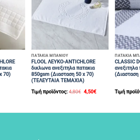
+
+
ΠΑΤΑΚΙΑ ΜΠΑΝΙΟΥ
ΠΑΤΑΚΙΑ ΜΠ
CHLORE
FLOOL ΛΕΥΚΟ-ANTICHLORE
CLASSIC D
τακια
δικλωνα ανεξιτηλα πατακια
ανεξιτηλα
x 70)
850gsm (Διασταση 50 x 70)
(Διασταση 
(ΤΕΛΕΥΤΑΙΑ ΤΕΜΑΧΙΑ)
Original
Η
Τιμή προϊόντος:
4,80
€
4,50
€
Τιμή προϊό
price
τρέχουσα
was:
τιμή
4,80€.
είναι:
4,50€.