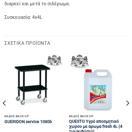
διαρκεί και μετά το σιδέρωμα.
Συσκευασία: 4x4L
ΣΧΕΤΙΚΆ ΠΡΟΪΌΝΤΑ
ΚΑΔΟΣ BACK UP
ΚΑΔΟΣ BACK UP
QUESTO Υγρό αποσμητικό
GUERIDON service 1080b
χωρου με αρωμα fresh 4L (4
τμχ/κιβώτιο)