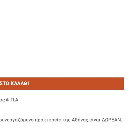
ουτρο μαζι (2σε1) σε μπουκάλι 400ml με αντλία, για μαγν
ΣΤΟ ΚΑΛΆΘΙ
ος Φ.Π.Α.
ο συνεργαζόμενο πρακτορείο της Αθήνας είναι ΔΩΡΕΑΝ.