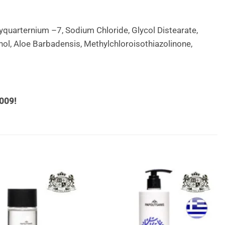
yquarternium –7, Sodium Chloride, Glycol Distearate,
l, Aloe Barbadensis, Methylchloroisothiazolinone,
009!