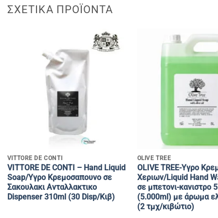
ΣΧΕΤΙΚΆ ΠΡΟΪΌΝΤΑ
+
+
VITTORE DE CONTI
OLIVE TREE
VITTORE DE CONTI – Hand Liquid
OLIVE TREE-Yγρο Κρε
Soap/Υγρο Κρεμοσαπουνο σε
Χεριων/Liquid Hand W
Σακουλακι Ανταλλακτικο
σε μπετονι-κανιστρο 5
Dispenser 310ml (30 Disp/Κιβ)
(5.000ml) με άρωμα ε
(2 τμχ/κιβώτιο)