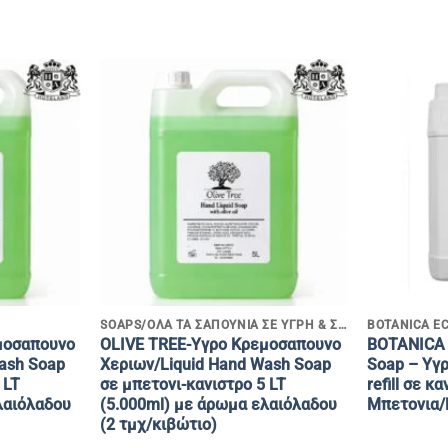
+
+
SOAPS/ΟΛΑ ΤΑ ΣΑΠΟΥΝΙΑ ΣΕ ΥΓΡΗ & ΣΤΕΡΕΑ ΜΟΡΦΗ
BOTANICA E
μοσαπουνο
OLIVE TREE-Yγρο Κρεμοσαπουνο
BOTANICA 
ash Soap
Χεριων/Liquid Hand Wash Soap
Soap – Υγ
 LT
σε μπετονι-κανιστρο 5 LT
refill σε κ
λαιόλαδου
(5.000ml) με άρωμα ελαιόλαδου
Μπετονια/
(2 τμχ/κιβώτιο)