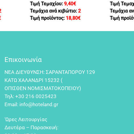
Τιμή Τεμαχίου:
9,40
€
Τιμή Τεμα
2
Τεμάχια ανά κιβώτιο:
2
Τεμάχια αν
€
Τιμή προϊόντος:
18,80
€
Τιμή προϊό
Επικοινωνία
NEA ΔIEYΘYNΣH: ΣAPANTAΠOPOY 129
KATΩ XAΛANΔPI 15232 (
OΠIΣΘEN NOMIΣMATOKOΠEIOY)
Τηλ:
+30 216 0025423
Email:
info@hoteland.gr
‘Ωρες Λειτουργίας
Δευτέρα – Παρασκευή: