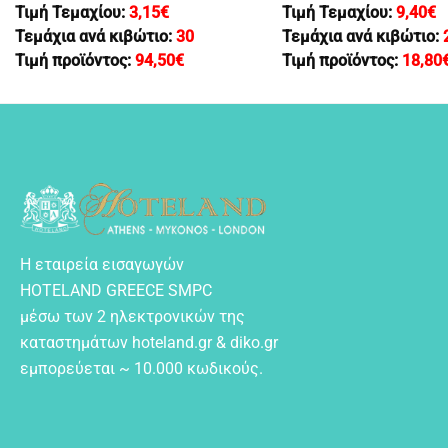
Τιμή Τεμαχίου:
3,15
€
Τιμή Τεμαχίου:
9,40
€
Τεμάχια ανά κιβώτιο:
30
Τεμάχια ανά κιβώτιο:
Τιμή προϊόντος:
94,50
€
Τιμή προϊόντος:
18,80
Η εταιρεία εισαγωγών
HOTELAND GREECE SMPC
μέσω των 2 ηλεκτρονικών της
καταστημάτων hoteland.gr & diko.gr
εμπορεύεται ~ 10.000 κωδικούς.