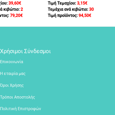
χίου:
39,60
€
Τιμή Τεμαχίου:
3,15
€
ά κιβώτιο:
2
Τεμάχια ανά κιβώτιο:
30
ντος:
79,20
€
Τιμή προϊόντος:
94,50
€
Χρήσιμοι Σύνδεσμοι
Επικοινωνία
Η εταιρία μας
Όροι Χρήσης
Τρόποι Αποστολής
Πολιτική Επιστροφών