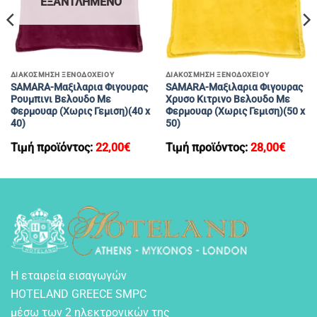
ΕΞΑΝΤΛΗΜΈΝΟ
ΔΙΑΚΟΣΜΗΣΗ ΞΕΝΟΔΟΧΕΙΟΥ
ΔΙΑΚΟΣΜΗΣΗ ΞΕΝΟΔΟΧΕΙΟΥ
SAMARA-Μαξιλαρια Φιγουρας
SAMARA-Μαξιλαρια Φιγουρας
Ρουμπινι Βελουδο Με
Χρυσο Κιτρινο Βελουδο Με
Φερμουαρ (Χωρις Γεμιση)(40 x
Φερμουαρ (Χωρις Γεμιση)(50 x
40)
50)
Τιμή προϊόντος:
22,00
€
Τιμή προϊόντος:
28,00
€
Η εταιρεία εισαγωγών
HOTELAND GREECE SMPC
μέσω των 2 ηλεκτρονικών της