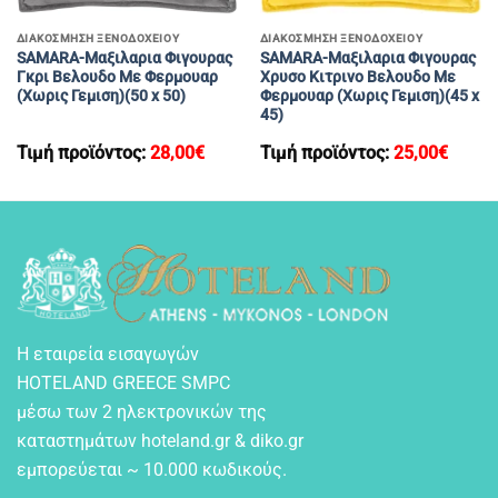
ΔΙΑΚΟΣΜΗΣΗ ΞΕΝΟΔΟΧΕΙΟΥ
ΔΙΑΚΟΣΜΗΣΗ ΞΕΝΟΔΟΧΕΙΟΥ
SAMARA-Μαξιλαρια Φιγουρας
SAMARA-Μαξιλαρια Φιγουρας
Γκρι Βελουδο Με Φερμουαρ
Χρυσο Κιτρινο Βελουδο Με
(Χωρις Γεμιση)(50 x 50)
Φερμουαρ (Χωρις Γεμιση)(45 x
45)
Τιμή προϊόντος:
28,00
€
Τιμή προϊόντος:
25,00
€
Η εταιρεία εισαγωγών
HOTELAND GREECE SMPC
μέσω των 2 ηλεκτρονικών της
καταστημάτων hoteland.gr & diko.gr
εμπορεύεται ~ 10.000 κωδικούς.