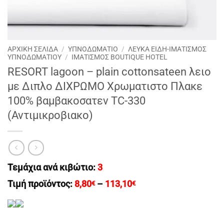
ΑΡΧΙΚΉ ΣΕΛΊΔΑ
/
ΥΠΝΟΔΩΜΑΤΙΟ
/
ΛΕΥΚΑ ΕΙΔΗ-ΙΜΑΤΙΣΜΟΣ
ΥΠΝΟΔΩΜΑΤΙΟΥ
/
ΙΜΑΤΙΣΜΌΣ BOUTIQUE HOTEL
RESORT lagoon – plain cottonsateen λειο
με Διπλο ΔΙΧΡΩΜΟ Χρωματιστo Πλακε
100% βαμβακοσατεν TC-330
(Αντιμικροβιακο)
Τεμάχια ανά κιβώτιο:
3
Price
Τιμή προϊόντος:
8,80
–
113,10
€
€
range:
8,80€
through
113,10€