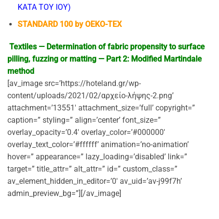
ΚΑΤΑ ΤΟΥ ΙΟΥ)
STANDARD 100 by OEKO-TEX
Textiles — Determination of fabric propensity to surface
pilling, fuzzing or matting — Part 2: Modified Martindale
method
[av_image src=’https://hoteland.gr/wp-
content/uploads/2021/02/αρχείο-λήψης-2.png’
attachment=’13551′ attachment_size=’full’ copyright=”
caption=” styling=” align=’center’ font_size=”
overlay_opacity=’0.4′ overlay_color=’#000000′
overlay_text_color=’#ffffff’ animation=’no-animation’
hover=” appearance=” lazy_loading=’disabled’ link=”
target=” title_attr=” alt_attr=” id=” custom_class=”
av_element_hidden_in_editor=’0′ av_uid=’av-j99f7h’
admin_preview_bg=”][/av_image]