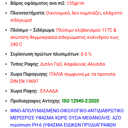
Βάρος υφάσματος ανα m2
:
135gr/m
Πλεονεκτήματα:
Οικονομικό, δεν κομπιάζει, ελάχιστο
σιδέρωμα!
Πλύσιμo – Σιδέρωμα
:
Πλύσιμο κλιβανισμού 117C &
ανώτατη θερμοκρασία σιδερώματος κυλινδρου εως
240 C
Συρίκνωση πρώτων πλυσιμάτων
:
0-3 %
Τυπος Ραφης
:
Διπλο Γαζι Ασφαλειας-Αλυσιδα
Χωρα Παραγωγης
:
ΙΤΑΛΙΑ συμφωνα με τα προτυπα
DIN EN 14697
Χωρα Ραφης
:
EΛΛΑΔΑ
Προδιαγραφες Αντοχης
:
ISO 12945-2:2020
ΦΙΝΟ-AΠΟΛΥΜΑΣΜΕΝΟ-ΟΙΚΟΛΟΓΙΚΟ-ΑΝΤΙΔΙΑΒΡΩΤΙΚΟ
ΜΕΡΣΕΡΙΖΕ ΥΦΑΣΜΑ
ΧΩΡΙΣ ΟΥΣΙΑ ΜΕΘΑΝΟΛΗΣ- ΑΖΟ
maximum PH-6 (ΥΦΑΣΜΑ ΕΙΔΙΚΩΝ ΠΡΟΔΙΑΓΡΑΦΩΝ