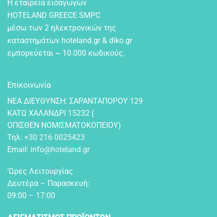
Η εταιρεία εισαγωγών
HOTELAND GREECE SMPC
μέσω των 2 ηλεκτρονικών της
καταστημάτων hoteland.gr & diko.gr
εμπορεύεται ~ 10.000 κωδικούς.
Επικοινωνία
NEA ΔIEYΘYNΣH: ΣAPANTAΠOPOY 129
KATΩ XAΛANΔPI 15232 (
OΠIΣΘEN NOMIΣMATOKOΠEIOY)
Τηλ:
+30 216 0025423
Email:
info@hoteland.gr
‘Ωρες Λειτουργίας
Δευτέρα – Παρασκευή:
09:00 – 17:00