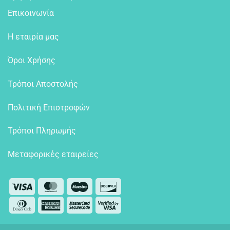
Επικοινωνία
Η εταιρία μας
Όροι Χρήσης
Τρόποι Αποστολής
Πολιτική Επιστροφών
Τρόποι Πληρωμής
Μεταφορικές εταιρείες
Visa
MasterCard
Maestro
Discover
Dinners
American
MasterCard
Visa
Club
Express
2
2