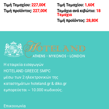
Τιμή Τεμαχίου:
227,00
€
Τιμή Τεμαχίου:
1,60
€
Τιμή προϊόντος:
227,00
€
Τεμάχια ανά κιβώτιο:
18
Tεμαχια
Τιμή προϊόντος:
28,80
€
Η εταιρεία εισαγωγών
HOTELAND GREECE SMPC
μέσω των 2 ηλεκτρονικών της
καταστημάτων hoteland.gr & diko.gr
εμπορεύεται ~ 10.000 κωδικούς.
Επικοινωνία