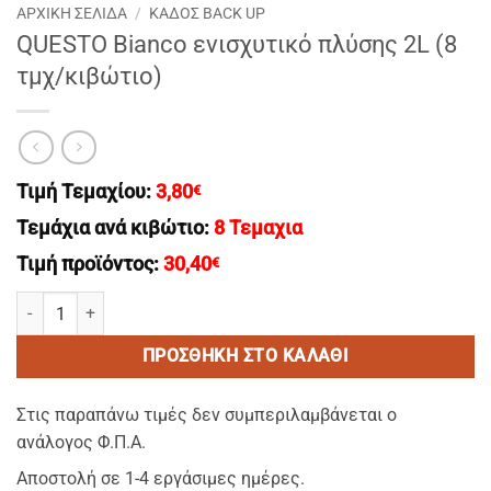
ΑΡΧΙΚΉ ΣΕΛΊΔΑ
/
ΚΑΔΟΣ BACK UP
QUESTO Bianco ενισχυτικό πλύσης 2L (8
τμχ/κιβώτιο)
Τιμή Τεμαχίου:
3,80
€
Τεμάχια ανά κιβώτιο:
8 Τεμαχια
Τιμή προϊόντος:
30,40
€
QUESTO Bianco ενισχυτικό πλύσης 2L (8 τμχ/κιβώτιο) ποσότητα
ΠΡΟΣΘΉΚΗ ΣΤΟ ΚΑΛΆΘΙ
Στις παραπάνω τιμές δεν συμπεριλαμβάνεται ο
ανάλογος Φ.Π.Α.
Αποστολή σε 1-4 εργάσιμες ημέρες.