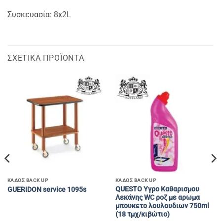
Συσκευασία: 8x2L
ΣΧΕΤΙΚΆ ΠΡΟΪΌΝΤΑ
ΚΑΔΟΣ BACK UP
ΚΑΔΟΣ BACK UP
QUESTO Yγρο Καθαρισμου
GUERIDON service 1095s
Λεκάνης WC ροζ με αρωμα
μπουκετο λουλουδιων 750ml
(18 τμχ/κιβώτιο)