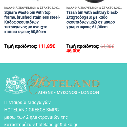
ΚΑΛΑΘΙΑ ΣΚΟΥΠΙΔΙΩΝ & ΣΤΑΧΤΟΔΟΧΕΙΑ ΜΕΓΑΛΑ
ΚΑΛΑΘΙΑ ΣΚΟΥΠΙΔΙΩΝ & ΣΤΑΧΤΟΔΟΧΕΙΑ ΜΕΓΑΛΑ
Square waste bin with top
Trash bin with ashtray black-
frame, brushed stainless steel-
Σταχτοδοχειο με καδο
Kαδος σκουπιδιων
σκουπιδιων μαζι σε μαυρο
τετραγωνος με ανοιχτο
χρωμα υψους 61,00cm
καπακι υψους 60,50cm
Τιμή προϊόντος:
111,85
€
Τιμή προϊόντος:
64,80
€
Original
Η
46,00
€
price
τρέχουσα
was:
τιμή
64,80€.
είναι:
46,00€.
Η εταιρεία εισαγωγών
HOTELAND GREECE SMPC
μέσω των 2 ηλεκτρονικών της
καταστημάτων hoteland.gr & diko.gr