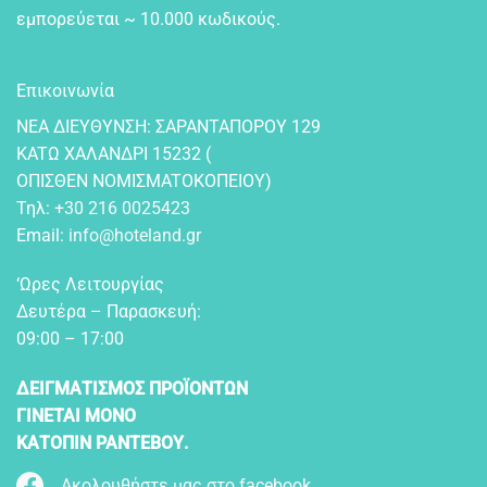
εμπορεύεται ~ 10.000 κωδικούς.
Επικοινωνία
NEA ΔIEYΘYNΣH: ΣAPANTAΠOPOY 129
KATΩ XAΛANΔPI 15232 (
OΠIΣΘEN NOMIΣMATOKOΠEIOY)
Τηλ:
+30 216 0025423
Email:
info@hoteland.gr
‘Ωρες Λειτουργίας
Δευτέρα – Παρασκευή:
09:00 – 17:00
ΔΕΙΓΜΑΤΙΣΜΟΣ ΠΡΟΪΟΝΤΩΝ
ΓΙΝΕΤΑΙ ΜΟΝΟ
ΚΑΤΟΠΙΝ ΡΑΝΤΕΒΟΥ.
Ακολουθήστε μας στο facebook