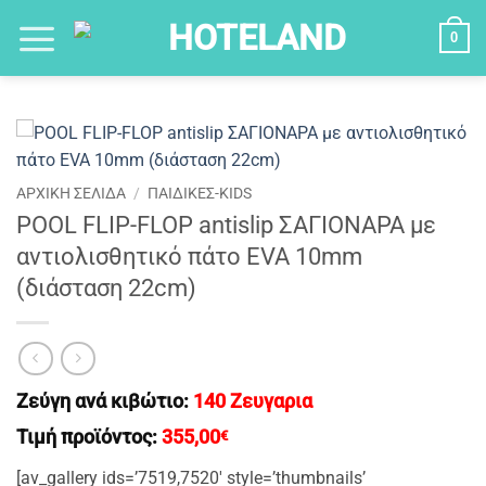
Μετάβαση
0
στο
περιεχόμενο
ΑΡΧΙΚΉ ΣΕΛΊΔΑ
/
ΠΑΙΔΙΚΕΣ-KIDS
POOL FLIP-FLOP antislip ΣΑΓΙΟΝΑΡΑ με
αντιολισθητικό πάτο ΕVA 10mm
(διάσταση 22cm)
Ζεύγη ανά κιβώτιο:
140 Ζευγαρια
Τιμή προϊόντος:
355,00
€
[av_gallery ids=’7519,7520′ style=’thumbnails’