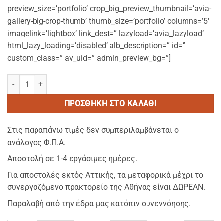
preview_size=’portfolio’ crop_big_preview_thumbnail=’avia-
gallery-big-crop-thumb’ thumb_size=’portfolio’ columns=’5′
imagelink=’lightbox’ link_dest=” lazyload=’avia_lazyload’
html_lazy_loading=’disabled’ alb_description=” id=”
custom_class=” av_uid=” admin_preview_bg=”]
POOL FLIP-FLOP antislip ΣΑΓΙΟΝΑΡΑ με αντιολισθητικό πάτο ΕVA
ΠΡΟΣΘΉΚΗ ΣΤΟ ΚΑΛΆΘΙ
Στις παραπάνω τιμές δεν συμπεριλαμβάνεται ο
ανάλογος Φ.Π.Α.
Αποστολή σε 1-4 εργάσιμες ημέρες.
Για αποστολές εκτός Αττικής, τα μεταφορικά μέχρι το
συνεργαζόμενο πρακτορείο της Αθήνας είναι ΔΩΡΕΑΝ.
Παραλαβή από την έδρα μας κατόπιν συνεννόησης.