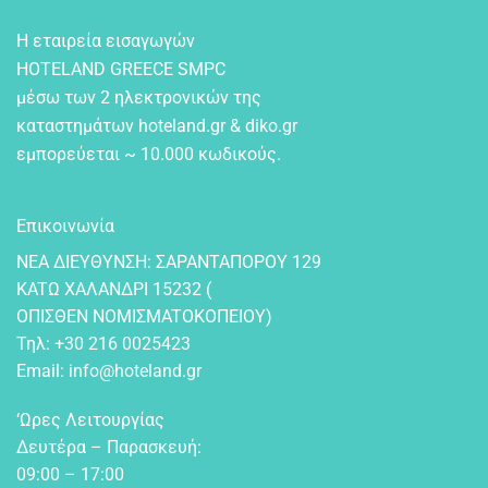
Η εταιρεία εισαγωγών
HOTELAND GREECE SMPC
μέσω των 2 ηλεκτρονικών της
καταστημάτων hoteland.gr & diko.gr
εμπορεύεται ~ 10.000 κωδικούς.
Επικοινωνία
NEA ΔIEYΘYNΣH: ΣAPANTAΠOPOY 129
KATΩ XAΛANΔPI 15232 (
OΠIΣΘEN NOMIΣMATOKOΠEIOY)
Τηλ:
+30 216 0025423
Email:
info@hoteland.gr
‘Ωρες Λειτουργίας
Δευτέρα – Παρασκευή:
09:00 – 17:00