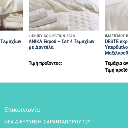
+
+
LUXURY COLLECTION 2023
ΙΜΑΤΙΣΜΌΣ 
 Tεμαχίων
ANIKA Εκρού – Σετ 4 Τεμαχίων
DESTE εκρ
με Δαντέλα
Υπερδιπλο
Μαξιλαροθ
Τιμή προϊόντος:
Τεμάχια αν
Τιμή προϊό
Επικοινωνία
NEA ΔIEYΘYNΣH: ΣAPANTAΠOPOY 129