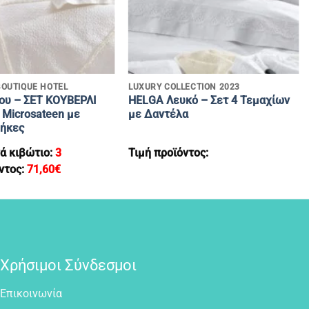
+
BOUTIQUE HOTEL
LUXURY COLLECTION 2023
ου – ΣΕΤ KOYBEΡΛΙ
HELGA Λευκό – Σετ 4 Τεμαχίων
 Microsateen με
με Δαντέλα
ήκες
ά κιβώτιο:
3
Τιμή προϊόντος:
ντος:
71,60
€
Χρήσιμοι Σύνδεσμοι
Επικοινωνία