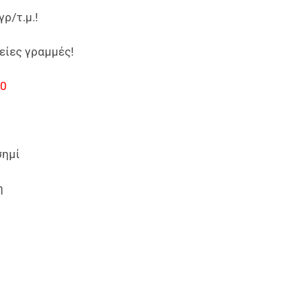
ρ/τ.μ.!
είες γραμμές!
40
σημί
η