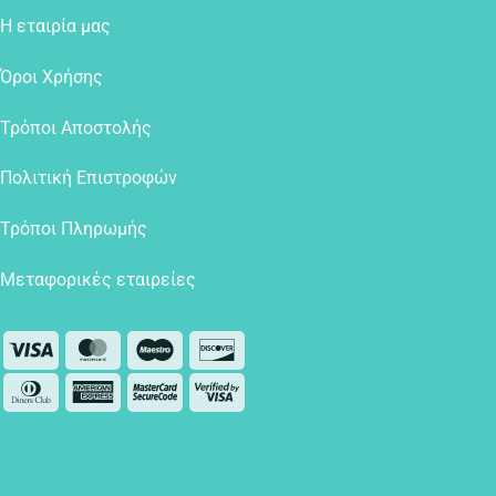
Η εταιρία μας
Όροι Χρήσης
Τρόποι Αποστολής
Πολιτική Επιστροφών
Τρόποι Πληρωμής
Μεταφορικές εταιρείες
Visa
MasterCard
Maestro
Discover
Dinners
American
MasterCard
Visa
Club
Express
2
2