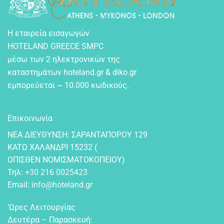
Η εταιρεία εισαγωγών
HOTELAND GREECE SMPC
μέσω των 2 ηλεκτρονικών της
καταστημάτων hoteland.gr & diko.gr
εμπορεύεται ~ 10.000 κωδικούς.
Επικοινωνία
NEA ΔIEYΘYNΣH: ΣAPANTAΠOPOY 129
KATΩ XAΛANΔPI 15232 (
OΠIΣΘEN NOMIΣMATOKOΠEIOY)
Τηλ:
+30 216 0025423
Email:
info@hoteland.gr
‘Ωρες Λειτουργίας
Δευτέρα – Παρασκευή: