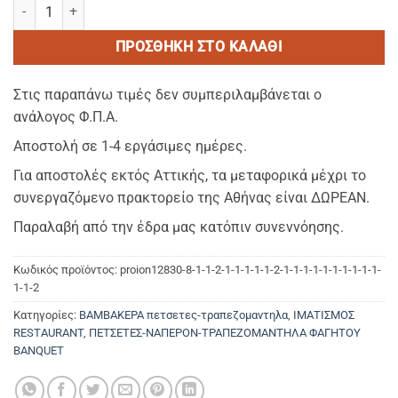
PLAIN Αλεκιαστο ΣΑΜΠΑΝΙΖΕ–Ναπερον Φαγητου Διαστασεις (1,05 
ΠΡΟΣΘΉΚΗ ΣΤΟ ΚΑΛΆΘΙ
Στις παραπάνω τιμές δεν συμπεριλαμβάνεται ο
ανάλογος Φ.Π.Α.
Αποστολή σε 1-4 εργάσιμες ημέρες.
Για αποστολές εκτός Αττικής, τα μεταφορικά μέχρι το
συνεργαζόμενο πρακτορείο της Αθήνας είναι ΔΩΡΕΑΝ.
Παραλαβή από την έδρα μας κατόπιν συνεννόησης.
Κωδικός προϊόντος:
proion12830-8-1-1-2-1-1-1-1-1-2-1-1-1-1-1-1-1-1-1-1-
1-1-2
Κατηγορίες:
ΒΑΜΒΑΚΕΡΑ πετσετες-τραπεζομαντηλα
,
ΙΜΑΤΙΣΜΟΣ
RESTAURANT
,
ΠΕΤΣΕΤΕΣ-ΝΑΠΕΡΟΝ-ΤΡΑΠΕΖΟΜΑΝΤΗΛΑ ΦΑΓΗΤΟΥ
BANQUET