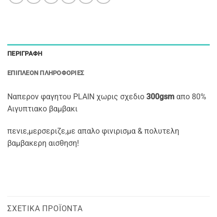
ΠΕΡΙΓΡΑΦΉ
ΕΠΙΠΛΈΟΝ ΠΛΗΡΟΦΟΡΊΕΣ
Ναπερον φαγητου PLAIN χωρις σχεδιο
300gsm
απο 80%
Αιγυπτιακο βαμβακι
πενιε,μερσεριζε,με απαλο φινιρισμα & πολυτελη
βαμβακερη αισθηση!
ΣΧΕΤΙΚΆ ΠΡΟΪΌΝΤΑ