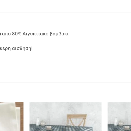
m
απο 80% Αιγυπτιακο βαμβακι
ακερη αισθηση!