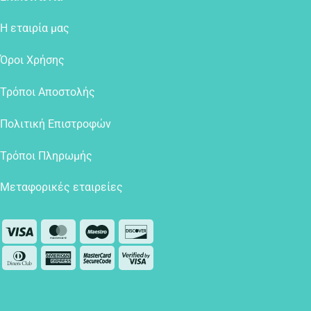
Η εταιρία μας
Όροι Χρήσης
Τρόποι Αποστολής
Πολιτική Επιστροφών
Τρόποι Πληρωμής
Μεταφορικές εταιρείες
Visa
MasterCard
Maestro
Discover
Dinners
American
MasterCard
Visa
Club
Express
2
2