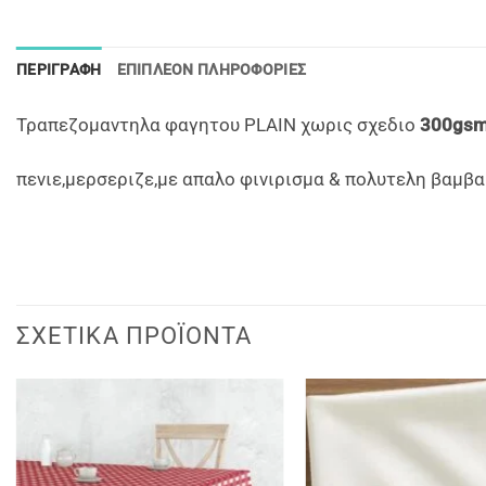
ΠΕΡΙΓΡΑΦΉ
ΕΠΙΠΛΈΟΝ ΠΛΗΡΟΦΟΡΊΕΣ
Τραπεζομαντηλα φαγητου PLAIN χωρις σχεδιο
300gs
πενιε,μερσεριζε,με απαλο φινιρισμα & πολυτελη βαμβ
ΣΧΕΤΙΚΆ ΠΡΟΪΌΝΤΑ