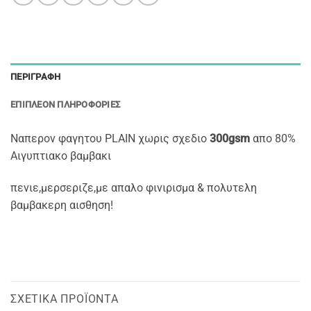
ΠΕΡΙΓΡΑΦΉ
ΕΠΙΠΛΈΟΝ ΠΛΗΡΟΦΟΡΊΕΣ
Ναπερον φαγητου PLAIN χωρις σχεδιο
300gsm
απο 80%
Αιγυπτιακο βαμβακι
πενιε,μερσεριζε,με απαλο φινιρισμα & πολυτελη
βαμβακερη αισθηση!
ΣΧΕΤΙΚΆ ΠΡΟΪΌΝΤΑ