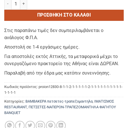
PLAIN Αλεκιαστο ΛΕΥΚΟ–Ναπερον Φαγητου Διαστασεις (1,05 x 1,
ΠΡΟΣΘΉΚΗ ΣΤΟ ΚΑΛΆΘΙ
Στις παραπάνω τιμές δεν συμπεριλαμβάνεται ο
ανάλογος Φ.Π.Α.
Αποστολή σε 1-4 εργάσιμες ημέρες.
Για αποστολές εκτός Αττικής, τα μεταφορικά μέχρι το
συνεργαζόμενο πρακτορείο της Αθήνας είναι ΔΩΡΕΑΝ.
Παραλαβή από την έδρα μας κατόπιν συνεννόησης.
Κωδικός προϊόντος:
proion12830-8-1-1-2-1-1-1-1-1-2-1-1-1-1-1-1-1-1-1-1-
1-1-1-1
Κατηγορίες:
ΒΑΜΒΑΚΕΡΑ πετσετες-τραπεζομαντηλα
,
ΙΜΑΤΙΣΜΟΣ
RESTAURANT
,
ΠΕΤΣΕΤΕΣ-ΝΑΠΕΡΟΝ-ΤΡΑΠΕΖΟΜΑΝΤΗΛΑ ΦΑΓΗΤΟΥ
BANQUET