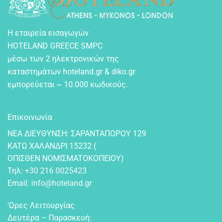
Η εταιρεία εισαγωγών
HOTELAND GREECE SMPC
μέσω των 2 ηλεκτρονικών της
καταστημάτων hoteland.gr & diko.gr
εμπορεύεται ~ 10.000 κωδικούς.
Επικοινωνία
NEA ΔIEYΘYNΣH: ΣAPANTAΠOPOY 129
KATΩ XAΛANΔPI 15232 (
OΠIΣΘEN NOMIΣMATOKOΠEIOY)
Τηλ:
+30 216 0025423
Email:
info@hoteland.gr
‘Ωρες Λειτουργίας
Δευτέρα – Παρασκευή: