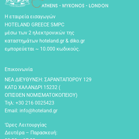
Η εταιρεία εισαγωγών
HOTELAND GREECE SMPC
μέσω των 2 ηλεκτρονικών της
καταστημάτων hoteland.gr & diko.gr
εμπορεύεται ~ 10.000 κωδικούς.
Επικοινωνία
NEA ΔIEYΘYNΣH: ΣAPANTAΠOPOY 129
KATΩ XAΛANΔPI 15232 (
OΠIΣΘEN NOMIΣMATOKOΠEIOY)
Τηλ:
+30 216 0025423
Email:
info@hoteland.gr
‘Ωρες Λειτουργίας
Δευτέρα – Παρασκευή: