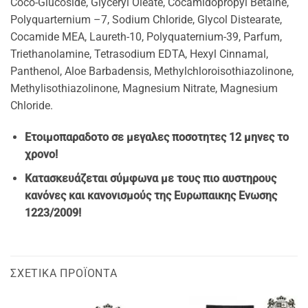
Coco-Glucoside, Glyceryl Oleate, Cocamidopropyl Betaine,
Polyquarternium –7, Sodium Chloride, Glycol Distearate,
Cocamide MEA, Laureth-10, Polyquaternium-39, Parfum,
Triethanolamine, Tetrasodium EDTA, Hexyl Cinnamal,
Panthenol, Aloe Barbadensis, Methylchloroisothiazolinone,
Methylisothiazolinone, Magnesium Nitrate, Magnesium
Chloride.
Ετοιμοπαραδοτο σε μεγαλες ποσοτητες 12 μηνες το
χρονο!
Κατασκευάζεται σύμφωνα με τους πιο αυστηρους
κανόνες και κανονισμούς της Ευρωπαικης Ενωσης
1223/2009!
ΣΧΕΤΙΚΆ ΠΡΟΪΌΝΤΑ