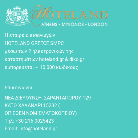
Η εταιρεία εισαγωγών
HOTELAND GREECE SMPC
μέσω των 2 ηλεκτρονικών της
καταστημάτων hoteland.gr & diko.gr
εμπορεύεται ~ 10.000 κωδικούς.
Επικοινωνία
NEA ΔIEYΘYNΣH: ΣAPANTAΠOPOY 129
KATΩ XAΛANΔPI 15232 (
OΠIΣΘEN NOMIΣMATOKOΠEIOY)
Τηλ:
+30 216 0025423
Email:
info@hoteland.gr