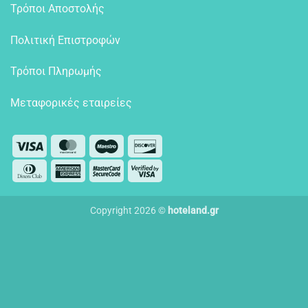
Τρόποι Αποστολής
Πολιτική Επιστροφών
Τρόποι Πληρωμής
Μεταφορικές εταιρείες
Visa
MasterCard
Maestro
Discover
Dinners
American
MasterCard
Visa
Club
Express
2
2
Copyright 2026 ©
hoteland.gr