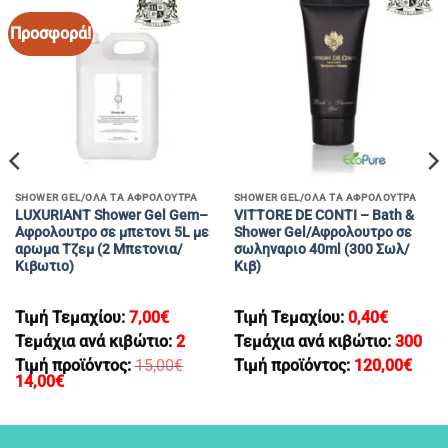
Προσφορά!
SHOWER GEL/ΟΛΑ ΤΑ ΑΦΡΟΛΟΥΤΡΑ
SHOWER GEL/ΟΛΑ ΤΑ ΑΦΡΟΛΟΥΤΡΑ
LUXURIANT Shοwer Gel Gem–
VITTORE DE CONTI – Bath &
Aφρολουτρο σε μπετονι 5L με
Shower Gel/Αφρολουτρο σε
αρωμα Tζεμ (2 Μπετονια/
σωληναριο 40ml (300 Σωλ/
Κιβωτιο)
Κιβ)
Τιμή Τεμαχίου:
7,00
€
Τιμή Τεμαχίου:
0,40
€
Τεμάχια ανά κιβώτιο:
2
Τεμάχια ανά κιβώτιο:
300
Τιμή προϊόντος:
15,00
€
Τιμή προϊόντος:
120,00
€
Original
Η
14,00
€
price
τρέχουσα
was:
τιμή
15,00€.
είναι:
14,00€.