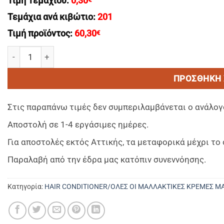
Τιμή Τεμαχίου:
0,30
Τεμάχια ανά κιβώτιο:
201
Τιμή προϊόντος:
60,30
€
OLIVE CARE Hair Conditioner 35ml - Μαλλακτικη Κρεμα Μ
ΠΡΟΣΘΉΚΗ 
Στις παραπάνω τιμές δεν συμπεριλαμβάνεται ο ανάλογ
Αποστολή σε 1-4 εργάσιμες ημέρες.
Για αποστολές εκτός Αττικής, τα μεταφορικά μέχρι τ
Παραλαβή από την έδρα μας κατόπιν συνεννόησης.
Κατηγορία:
HAIR CONDITIONER/ΟΛΕΣ ΟΙ ΜΑΛΛΑΚΤΙΚΕΣ ΚΡΕΜΕΣ Μ