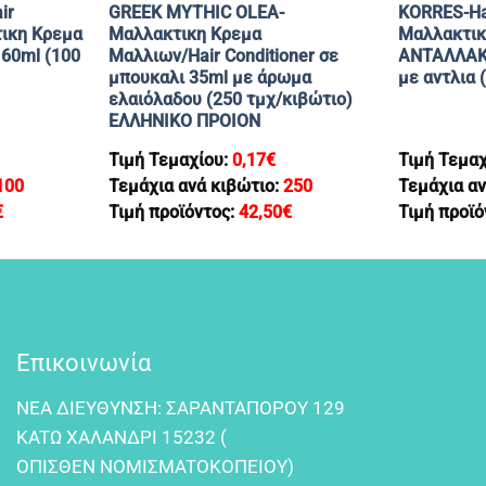
ir
GREEK MYTHIC OLEA-
KORRES-Ηai
τικη Κρεμα
Μαλλακτικη Κρεμα
Μαλλακτικ
60ml (100
Μαλλιων/Hair Conditioner σε
ΑΝΤΑΛΛΑΚΤ
μπουκαλι 35ml με άρωμα
με αντλια 
ελαιόλαδου (250 τμχ/κιβώτιο)
EΛΛΗΝΙΚΟ ΠΡΟΙΟΝ
Τιμή Τεμαχίου:
0,17
€
Τιμή Τεμα
100
Τεμάχια ανά κιβώτιο:
250
Τεμάχια αν
€
Τιμή προϊόντος:
42,50
€
Τιμή προϊό
Επικοινωνία
NEA ΔIEYΘYNΣH: ΣAPANTAΠOPOY 129
KATΩ XAΛANΔPI 15232 (
OΠIΣΘEN NOMIΣMATOKOΠEIOY)