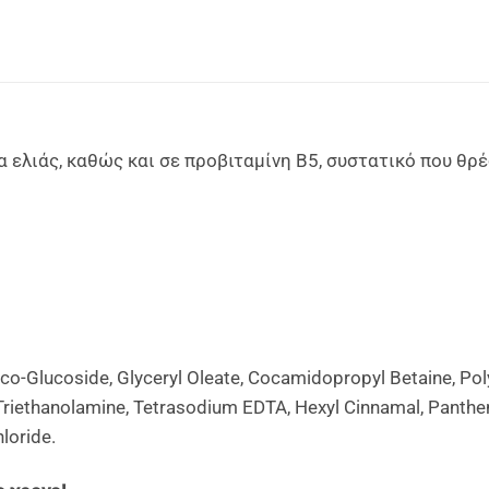
α ελιάς, καθώς και σε προβιταμίνη Β5, συστατικό που θρέ
oco-Glucoside, Glyceryl Oleate, Cocamidopropyl Betaine, Pol
iethanolamine, Tetrasodium EDTA, Hexyl Cinnamal, Pantheno
loride.