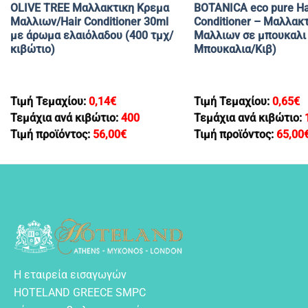
OLIVE TREE Μαλλακτικη Κρεμα
BOTANICA eco pure Ha
Μαλλιων/Hair Conditioner 30ml
Conditioner – Μαλλακ
με άρωμα ελαιόλαδου (400 τμχ/
Μαλλιων σε μπουκαλι 
κιβώτιο)
Μπουκαλια/Κιβ)
Τιμή Τεμαχίου:
0,14
€
Τιμή Τεμαχίου:
0,65
€
Τεμάχια ανά κιβώτιο:
400
Τεμάχια ανά κιβώτιο:
Τιμή προϊόντος:
56,00
€
Τιμή προϊόντος:
65,00
Η εταιρεία εισαγωγών
HOTELAND GREECE SMPC