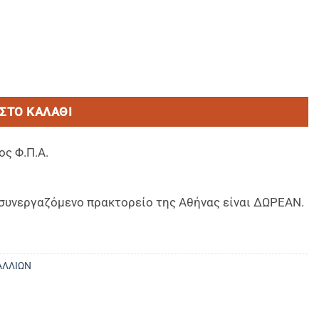
αλλιων σε μπουκαλι 35ml εμπλουτισμενο με PROVITAMIN B5
ΣΤΟ ΚΑΛΆΘΙ
ος Φ.Π.Α.
ο συνεργαζόμενο πρακτορείο της Αθήνας είναι ΔΩΡΕΑΝ.
ΑΛΛΙΩΝ