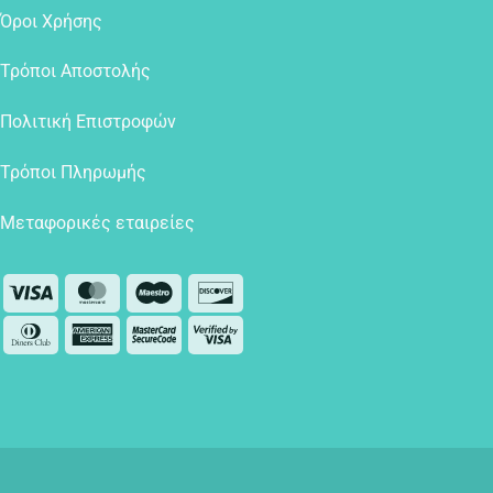
Όροι Χρήσης
Τρόποι Αποστολής
Πολιτική Επιστροφών
Τρόποι Πληρωμής
Μεταφορικές εταιρείες
Visa
MasterCard
Maestro
Discover
Dinners
American
MasterCard
Visa
Club
Express
2
2