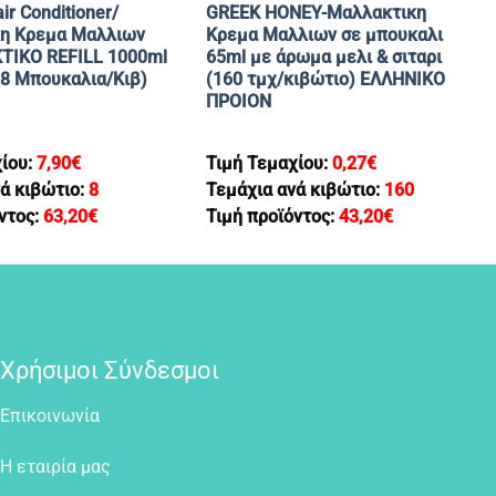
r Conditioner/
GREEK HONEY-Mαλλακτικη
η Κρεμα Μαλλιων
Κρεμα Μαλλιων σε μπουκαλι
ΙΚΟ REFILL 1000ml
65ml με άρωμα μελι & σιταρι
(8 Μπουκαλια/Κιβ)
(160 τμχ/κιβώτιο) EΛΛΗΝΙΚΟ
ΠΡΟΙΟΝ
χίου:
7,90
€
Τιμή Τεμαχίου:
0,27
€
ά κιβώτιο:
8
Τεμάχια ανά κιβώτιο:
160
ντος:
63,20
€
Τιμή προϊόντος:
43,20
€
Χρήσιμοι Σύνδεσμοι
Επικοινωνία
Η εταιρία μας