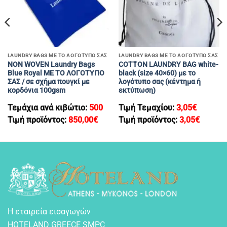
LAUNDRY BAGS ΜΕ ΤΟ ΛΟΓΟΤΥΠΟ ΣΑΣ
LAUNDRY BAGS ΜΕ ΤΟ ΛΟΓΟΤΥΠΟ ΣΑΣ
NON WOVEN Laundry Bags
COTTON LAUNDRY BAG white-
Blue Royal ME TO ΛΟΓΟΤΥΠΟ
black (size 40×60) με το
ΣΑΣ / σε σχήμα πουγκί με
λογότυπο σας (κέντημα ή
κορδόνια 100gsm
εκτύπωση)
Τεμάχια ανά κιβώτιο:
500
Τιμή Τεμαχίου:
3,05
€
Τιμή προϊόντος:
850,00
€
Τιμή προϊόντος:
3,05
€
Η εταιρεία εισαγωγών
HOTELAND GREECE SMPC