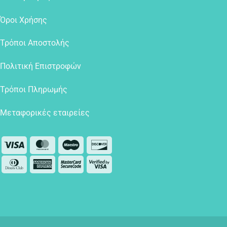
Όροι Χρήσης
Τρόποι Αποστολής
Πολιτική Επιστροφών
Τρόποι Πληρωμής
Μεταφορικές εταιρείες
Visa
MasterCard
Maestro
Discover
Dinners
American
MasterCard
Visa
Club
Express
2
2