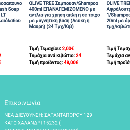
μοσαπουνο
OLIVE TREE Σαμπουαν/Shampoo
OLIVE TRE
ash Soap
400ml ΕΠΑΝΑΓΕΜΙΖΟΜΕΝΟ με
Αφρόλουτρ
 LT
αντλια-για χρηση απλη η σε τοιχο
1/Shampoo
λαιόλαδου
με μαγνητικη βαση (Λευκη η
20ml με ά
Μαυρη) (24 Τμχ/Κιβ)
τμχ/κιβώτ
Τιμή Τεμαχίου:
2,00
€
Τιμή Τεμα
2
Τεμάχια ανά κιβώτιο:
24
Τεμάχια αν
€
Τιμή προϊόντος:
48,00
€
Τιμή προϊό
Επικοινωνία
NEA ΔIEYΘYNΣH: ΣAPANTAΠOPOY 129
KATΩ XAΛANΔPI 15232 (