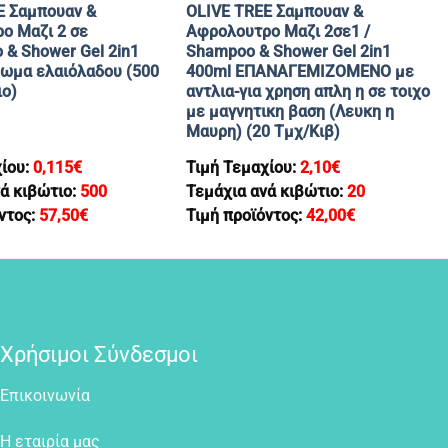
E Σαμπουαν &
OLIVE TREE Σαμπουαν &
ο Μαζι 2 σε
Αφρολουτρο Mαζι 2σε1 /
 & Shower Gel 2in1
Shampoo & Shower Gel 2in1
ρωμα ελαιόλαδου (500
400ml ΕΠΑΝΑΓΕΜΙΖΟΜΕΝΟ με
ιο)
αντλια-για χρηση απλη η σε τοιχο
με μαγνητικη βαση (Λευκη η
Μαυρη) (20 Τμχ/Κιβ)
χίου:
0,115
€
Τιμή Τεμαχίου:
2,10
€
ά κιβώτιο:
500
Τεμάχια ανά κιβώτιο:
20
ντος:
57,50
€
Τιμή προϊόντος:
42,00
€
Χρήσιμοι Σύνδεσμοι
Επικοινωνία
Η εταιρία μας