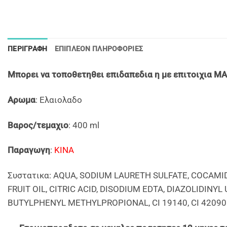
ΠΕΡΙΓΡΑΦΉ
ΕΠΙΠΛΈΟΝ ΠΛΗΡΟΦΟΡΊΕΣ
Mπορει να τοποθετηθει επιδαπεδια η με επιτοιχια M
Αρωμα
: Ελαιολαδο
Βαρος/τεμαχιο
: 400 ml
Παραγωγη
:
ΚΙΝΑ
Συστατικα: AQUA, SODIUM LAURETH SULFATE, COCAM
FRUIT OIL, CITRIC ACID, DISODIUM EDTA, DIAZOLIDI
BUTYLPHENYL METHYLPROPIONAL, CI 19140, CI 42090