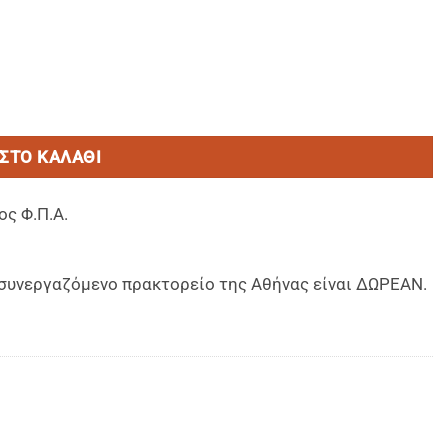
Soap 400ml ΕΠΑΝΑΓΕΜΙΖΟΜΕΝΟ με αντλια-για χρηση απλη η 
ΣΤΟ ΚΑΛΆΘΙ
ος Φ.Π.Α.
ο συνεργαζόμενο πρακτορείο της Αθήνας είναι ΔΩΡΕΑΝ.