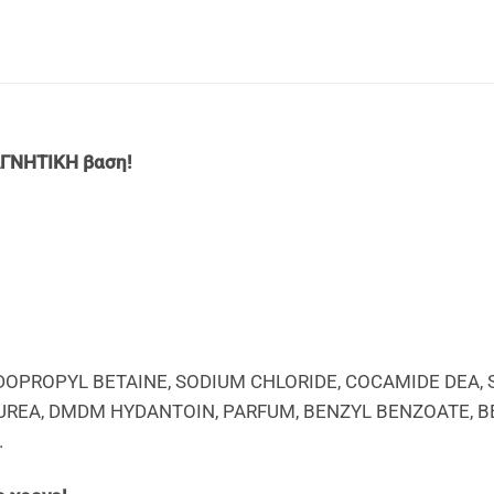
AΓΝΗΤΙΚΗ βαση!
IDOPROPYL BETAINE, SODIUM CHLORIDE, COCAMIDE DEA,
NYL UREA, DMDM HYDANTOIN, PARFUM, BENZYL BENZOATE, 
.