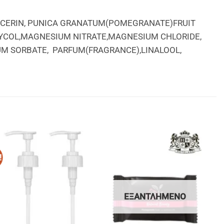
LYCERIN, PUNICA GRANATUM(POMEGRANATE)FRUIT
GLYCOL,MAGNESIUM NITRATE,MAGNESIUM CHLORIDE,
M SORBATE, PARFUM(FRAGRANCE),LINALOOL,
!
ΕΞΑΝΤΛΗΜΈΝΟ