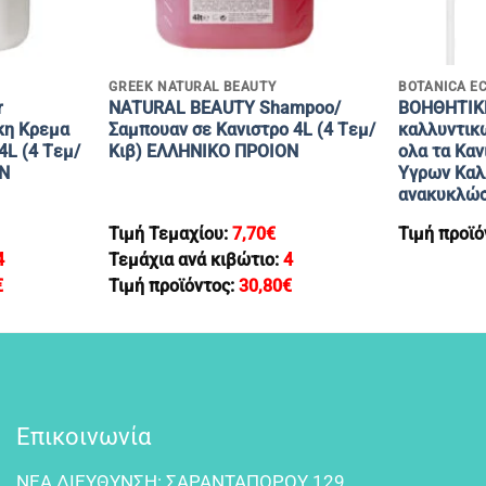
+
+
GREEK NATURAL BEAUTY
BOTANICA E
r
NATURAL BEAUTY Shampoo/
ΒΟΗΘΗΤΙΚΗ
κη Κρεμα
Σαμπουαν σε Κανιστρο 4L (4 Tεμ/
καλλυντικ
4L (4 Tεμ/
Κιβ) ΕΛΛΗΝΙΚΟ ΠΡΟΙΟΝ
ολα τα Κα
Ν
Υγρων Καλ
ανακυκλώσ
Τιμή Τεμαχίου:
7,70
€
Τιμή προϊό
4
Τεμάχια ανά κιβώτιο:
4
€
Τιμή προϊόντος:
30,80
€
Επικοινωνία
NEA ΔIEYΘYNΣH: ΣAPANTAΠOPOY 129