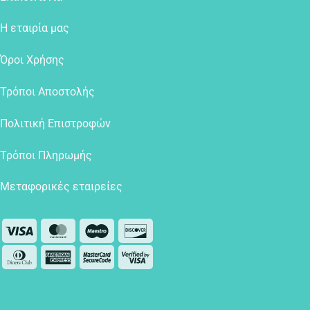
Η εταιρία μας
Όροι Χρήσης
Τρόποι Αποστολής
Πολιτική Επιστροφών
Τρόποι Πληρωμής
Μεταφορικές εταιρείες
Visa
MasterCard
Maestro
Discover
Dinners
American
MasterCard
Visa
Club
Express
2
2