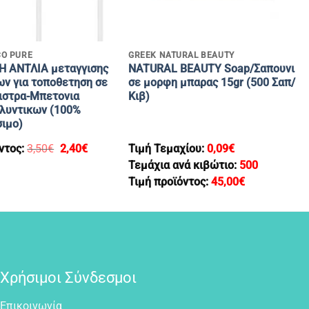
+
CO PURE
GREEK NATURAL BEAUTY
 ΑΝΤΛΙΑ μεταγγισης
NATURAL BEAUTY Soap/Σαπουνι
ων για τοποθετηση σε
σε μορφη μπαρας 15gr (500 Σαπ/
νιστρα-Μπετονια
Κιβ)
λυντικων (100%
ιμο)
Original
Η
ντος:
3,50
€
2,40
€
Τιμή Τεμαχίου:
0,09
€
price
τρέχουσα
Τεμάχια ανά κιβώτιο:
500
was:
τιμή
3,50€.
είναι:
Τιμή προϊόντος:
45,00
€
2,40€.
Χρήσιμοι Σύνδεσμοι
Επικοινωνία