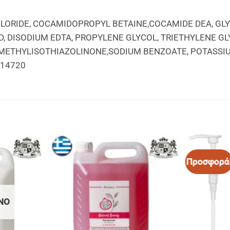
CHLORIDE, COCAMIDOPROPYL BETAINE,COCAMIDE DEA, G
ID, DISODIUM EDTA, PROPYLENE GLYCOL, TRIETHYLENE 
METHYLISOTHIAZOLINONE,SODIUM BENZOATE, POTASSIU
 14720
Προσφορά
ΝΟ