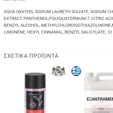
ΑQUA (WATER), SODIUM LAURETH SULFATE, SODIUM 
EXTRACT, PANTHENOL,POLYQUATERNIUM-7, CITRIC AC
BENZYL ALCOHOL, METHYLCHLOROISOTHIAZOLINONE,
LIMONENE, HEXYL CINNAMAL, BENZYL SALICYLATE, CI
ΣΧΕΤΙΚΆ ΠΡΟΪΌΝΤΑ
ΕΞΑΝΤΛΗΜΈ