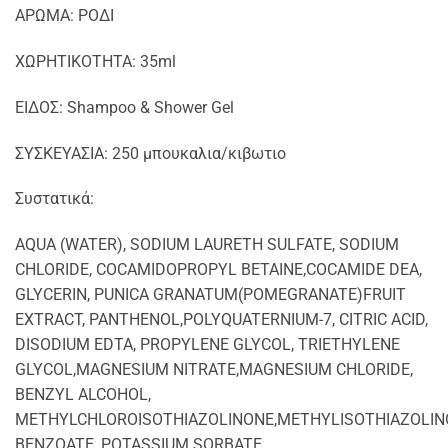
AΡΩΜΑ: ΡΟΔΙ
ΧΩΡΗΤΙΚΟΤΗΤΑ: 35ml
EIΔΟΣ: Shampoo & Shower Gel
ΣΥΣΚΕΥΑΣΙΑ: 250 μπουκαλια/κιβωτιο
Συστατικά:
ΑQUA (WATER), SODIUM LAURETH SULFATE, SODIUM
CHLORIDE, COCAMIDOPROPYL BETAINE,COCAMIDE DEA,
GLYCERIN, PUNICA GRANATUM(POMEGRANATE)FRUIT
EXTRACT, PANTHENOL,POLYQUATERNIUM-7, CITRIC ACID,
DISODIUM EDTA, PROPYLENE GLYCOL, TRIETHYLENE
GLYCOL,MAGNESIUM NITRATE,MAGNESIUM CHLORIDE,
BENZYL ALCOHOL,
METHYLCHLOROISOTHIAZOLINONE,METHYLISOTHIAZOLIN
BENZOATE, POTASSIUM SORBATE,