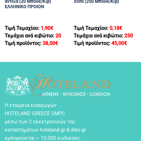
αντλια (20 Μπουκ/Κιβ)
35ml (250 Μπουκ/Κιβ)
ΕΛΛΗΝΙΚΟ ΠΡΟΙΟΝ
Τιμή Τεμαχίου:
1,90
€
Τιμή Τεμαχίου:
0,18
€
Τεμάχια ανά κιβώτιο:
20
Τεμάχια ανά κιβώτιο:
250
Τιμή προϊόντος:
38,00
€
Τιμή προϊόντος:
45,00
€
Η εταιρεία εισαγωγών
HOTELAND GREECE SMPC
μέσω των 2 ηλεκτρονικών της
καταστημάτων hoteland.gr & diko.gr
εμπορεύεται ~ 10.000 κωδικούς.