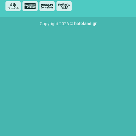
Dinners
American
MasterCard
Visa
Club
Express
2
2
Copyright 2026 ©
hoteland.gr