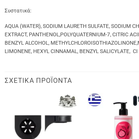
Συστατικά:
ΑQUA (WATER), SODIUM LAURETH SULFATE, SODIUM 
EXTRACT, PANTHENOL,POLYQUATERNIUM-7, CITRIC AC
BENZYL ALCOHOL, METHYLCHLOROISOTHIAZOLINONE,
LIMONENE, HEXYL CINNAMAL, BENZYL SALICYLATE, CI
ΣΧΕΤΙΚΆ ΠΡΟΪΌΝΤΑ