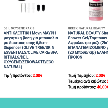
+
+
DE L OXYGENE PARIS
GREEK NATURAL BEAUTY
ANTIΚΛΕΠΤΙΚΗ Μονη ΜΑΥΡΗ
NATURAL BEAUTY Sh
μαγνητικη βαση για μπουκαλια
Shower Gel/Σαμπουαν
με διασταση οπης 6,5cm-
Αφρολουτρο μαζι (2in
Dispencer (OLIVE TREE/SKIN
ΕΠΑΝΑΓΕΜΙΖΟΜΕΝΟ με
ESSENTIALS/OLIVE CARE/SPA
(20 Μπουκ/Κιβ) ΕΛΛΗ
RITUALS/DE L
ΠΡΟΙΟΝ
OXYGENE/ZEROWASTE/ECO
NATURAL)
Τιμή προϊόντος:
2,00
€
Τιμή Τεμαχίου:
2,00
€
Τεμάχια ανά κιβώτιο:
Τιμή προϊόντος:
40,00