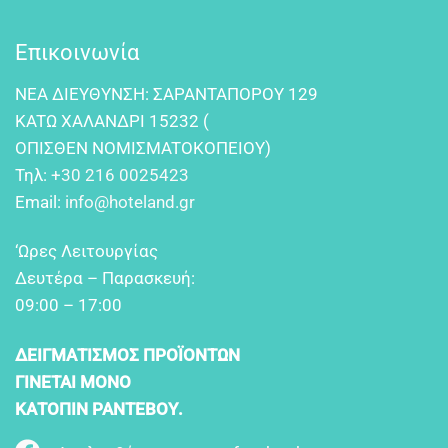
Επικοινωνία
NEA ΔIEYΘYNΣH: ΣAPANTAΠOPOY 129
KATΩ XAΛANΔPI 15232 (
OΠIΣΘEN NOMIΣMATOKOΠEIOY)
Τηλ:
+30 216 0025423
Email:
info@hoteland.gr
‘Ωρες Λειτουργίας
Δευτέρα – Παρασκευή:
09:00 – 17:00
ΔΕΙΓΜΑΤΙΣΜΟΣ ΠΡΟΪΟΝΤΩΝ
ΓΙΝΕΤΑΙ ΜΟΝΟ
ΚΑΤΟΠΙΝ ΡΑΝΤΕΒΟΥ.