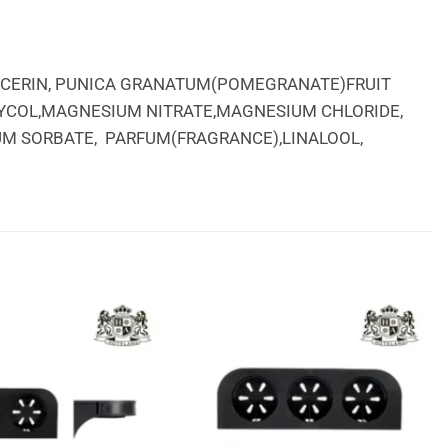
LYCERIN, PUNICA GRANATUM(POMEGRANATE)FRUIT
GLYCOL,MAGNESIUM NITRATE,MAGNESIUM CHLORIDE,
M SORBATE, PARFUM(FRAGRANCE),LINALOOL,