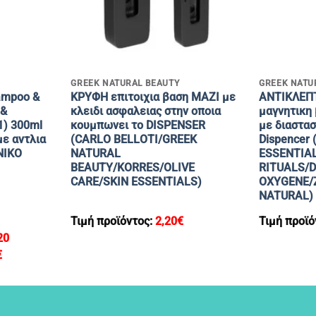
+
+
GREEK NATURAL BEAUTY
GREEK NATU
ampoo &
ΚΡΥΦΗ επιτοιχια βαση MAZI με
ANTIΚΛΕΠ
 &
κλειδι ασφαλειας στην οποια
μαγνητικη 
1) 300ml
κουμπωνει το DISPENSER
με διαστασ
 αντλια
(CARLO BELLOTI/GREEK
Dispencer 
ΝΙΚΟ
NATURAL
ESSENTIAL
BEAUTY/KORRES/OLIVE
RITUALS/D
CARE/SKIN ESSENTIALS)
OXYGENE/
NATURAL)
Τιμή προϊόντος:
2,20
€
Τιμή προϊό
20
€