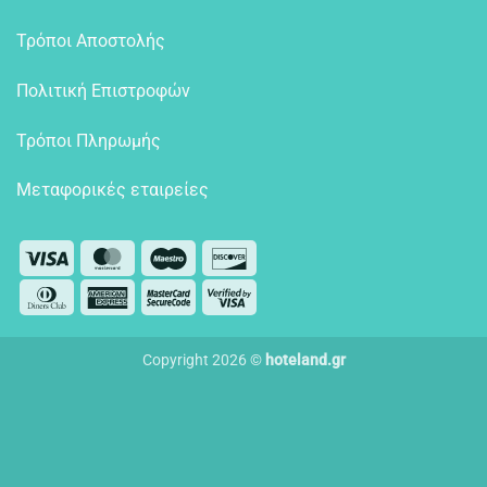
Τρόποι Αποστολής
Πολιτική Επιστροφών
Τρόποι Πληρωμής
Μεταφορικές εταιρείες
Visa
MasterCard
Maestro
Discover
Dinners
American
MasterCard
Visa
Club
Express
2
2
Copyright 2026 ©
hoteland.gr