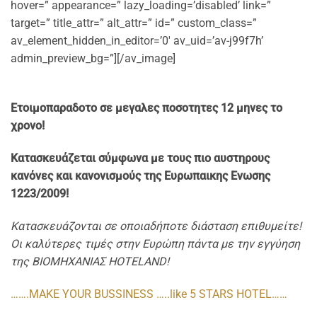
hover=” appearance=” lazy_loading=’disabled’ link=”
target=” title_attr=” alt_attr=” id=” custom_class=”
av_element_hidden_in_editor=’0′ av_uid=’av-j99f7h’
admin_preview_bg=”][/av_image]
Ετοιμοπαρα
δοτo σε μεγαλες ποσοτητες 12 μηνες το
χρονο!
Κατασκευάζεται σύμφωνα με τους πιο αυστηρους
κανόνες και κανονισμούς της Ευρωπαικης Ενωσης
1223/2009!
Κατασκευάζονται σε οποιαδήποτε διάσταση επιθυμείτε!
Οι καλύτερες τιμές στην Ευρώπη πάντα με την εγγύηση
της ΒΙΟΜΗΧΑΝΙΑΣ HOTELAND!
…….MAKE YOUR BUSSINESS …..like 5 STARS HOTEL……