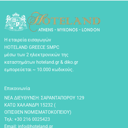
Η εταιρεία εισαγωγών
HOTELAND GREECE SMPC
μέσω των 2 ηλεκτρονικών της
καταστημάτων hoteland.gr & diko.gr
εμπορεύεται ~ 10.000 κωδικούς.
Επικοινωνία
NEA ΔIEYΘYNΣH: ΣAPANTAΠOPOY 129
KATΩ XAΛANΔPI 15232 (
OΠIΣΘEN NOMIΣMATOKOΠEIOY)
Τηλ:
+30 216 0025423
Email:
info@hoteland.gr