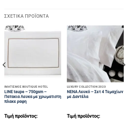
ΣΧΕΤΙΚΆ ΠΡΟΪΌΝΤΑ
ΙΜΑΤΙΣΜΌΣ BOUTIQUE HOTEL
LUXURY COLLECTION 2023
LINE taupe – 750gsm –
NENA Λευκό – Σετ 4 Τεμαχίων
Πατακια Λευκα με χρωματιστη
με Δαντέλα
πλακε ραφη
Τιμή προϊόντος:
Τιμή προϊόντος: