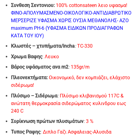
Συνθεση Σεντονιου:
100% cottonsateen λειο υφασμα!
ΦΙΝΟ-AΠΟΛΥΜΑΣΜΕΝΟ-ΟΙΚΟΛΟΓΙΚΟ-ΑΝΤΙΔΙΑΒΡΩΤΙΚΟ
ΜΕΡΣΕΡΙΖΕ ΥΦΑΣΜΑ
ΧΩΡΙΣ ΟΥΣΙΑ ΜΕΘΑΝΟΛΗΣ- ΑΖΟ
maximum PH-6 (ΥΦΑΣΜΑ ΕΙΔΙΚΩΝ ΠΡΟΔΙΑΓΡΑΦΩΝ
ΚΑΤΑ ΤΟΥ ΙΟΥ)
Κλωστές – χτυπήματα/incha
:
TC-330
Xρωμα Bαφης
:
Λευκο
Βάρος υφάσματος ανα m2
:
135gr/m
Πλεονεκτήματα:
Οικονομικό, δεν κομπιάζει, ελάχιστο
σιδέρωμα!
Πλύσιμo – Σιδέρωμα
:
Πλύσιμο κλιβανισμού 117C &
ανώτατη θερμοκρασία σιδερώματος κυλινδρου εως
240 C
Συρίκνωση πρώτων πλυσιμάτων
:
3 %
Τυπος Ραφης
:
Διπλο Γαζι Ασφαλειας-Αλυσιδα