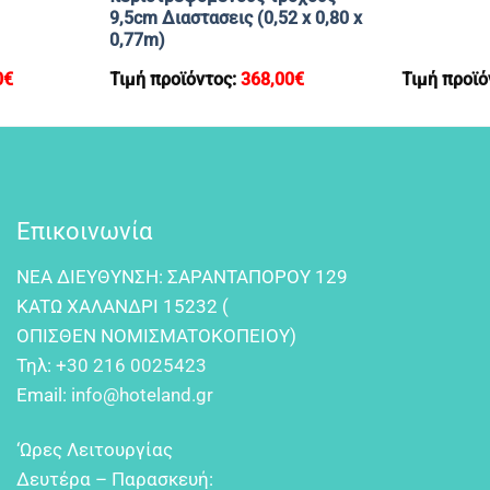
9,5cm Διαστασεις (0,52 x 0,80 x
0,77m)
0
€
Τιμή προϊόντος:
368,00
€
Τιμή προϊό
Επικοινωνία
NEA ΔIEYΘYNΣH: ΣAPANTAΠOPOY 129
KATΩ XAΛANΔPI 15232 (
OΠIΣΘEN NOMIΣMATOKOΠEIOY)
Τηλ:
+30 216 0025423
Email:
info@hoteland.gr
‘Ωρες Λειτουργίας
Δευτέρα – Παρασκευή: