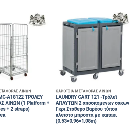
+
ΕΤΑΦΟΡΑΣ ΛΙΝΩΝ
KAΡΟΤΣΙΑ ΜΕΤΑΦΟΡΑΣ ΛΙΝΩΝ
MC-Α18122 ΤΡΟΛΕΥ
LAUNDRY CART 121 -Τρόλεϊ
 ΛΙΝΩΝ (1 Platform +
ΑΠΛΥΤΩΝ 2 αποσπομενων σακων
es + 2 straps)
Γκρι Σταθερο Bαρέου τύπου
 εκ
κλειστο μπροστα με καπακι
(0,53×0,96×1,08m)