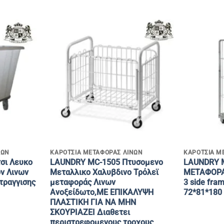
+
+
ΝΩΝ
KAΡΟΤΣΙΑ ΜΕΤΑΦΟΡΑΣ ΛΙΝΩΝ
KAΡΟΤΣΙΑ Μ
σι Λευκο
LAUNDRY MC-1505 Πτυσομενο
LAUNDRY 
ν Λινων
Μεταλλικο Χαλυβδινο Τρόλεϊ
ΜΕΤΑΦΟΡΑΣ
τραγγισης
μεταφοράς Λινων
3 side fram
Ανοξείδωτο,ΜΕ ΕΠΙΚΑΛΥΨΗ
72*81*180
ΠΛΑΣΤΙΚΗ ΓΙΑ ΝΑ ΜΗΝ
ΣΚΟΥΡΙΑΖΕΙ Διαθετει
περιστρεφομενους τροχους