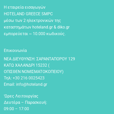
Η εταιρεία εισαγωγών
HOTELAND GREECE SMPC
μέσω των 2 ηλεκτρονικών της
καταστημάτων hoteland.gr & diko.gr
εμπορεύεται ~ 10.000 κωδικούς.
Επικοινωνία
NEA ΔIEYΘYNΣH: ΣAPANTAΠOPOY 129
KATΩ XAΛANΔPI 15232 (
OΠIΣΘEN NOMIΣMATOKOΠEIOY)
Τηλ:
+30 216 0025423
Email:
info@hoteland.gr
‘Ωρες Λειτουργίας
Δευτέρα – Παρασκευή:
09:00 – 17:00