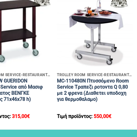
+
TROLLEY ROOM SERVICE-RESTAURANT SERVICE
TROLLEY ROOM SERVICE-RESTAURANT SERVICE
W GUERIDON
MC-110480N Πτυσσόμενo Room
 Service από Μασιφ
Service Tραπεζι ροτoντα Q 0,80
ατος BENΓΚΕ
με 2 φρενα (Διαθετει υποδοχη
ς 71x46x78 h)
για θερμοθαλαμο)
ντος:
315,00
€
Τιμή προϊόντος:
550,00
€