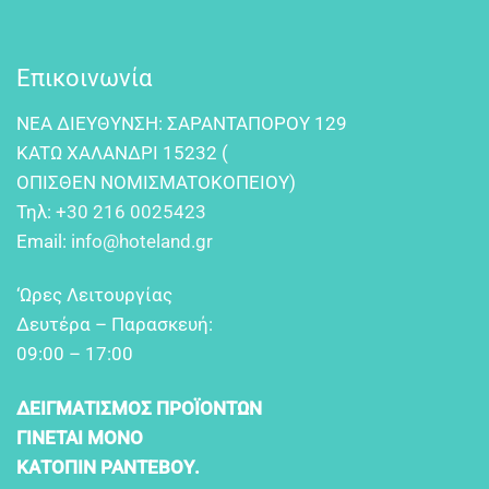
Επικοινωνία
NEA ΔIEYΘYNΣH: ΣAPANTAΠOPOY 129
KATΩ XAΛANΔPI 15232 (
OΠIΣΘEN NOMIΣMATOKOΠEIOY)
Τηλ:
+30 216 0025423
Email:
info@hoteland.gr
‘Ωρες Λειτουργίας
Δευτέρα – Παρασκευή:
09:00 – 17:00
ΔΕΙΓΜΑΤΙΣΜΟΣ ΠΡΟΪΟΝΤΩΝ
ΓΙΝΕΤΑΙ ΜΟΝΟ
ΚΑΤΟΠΙΝ ΡΑΝΤΕΒΟΥ.