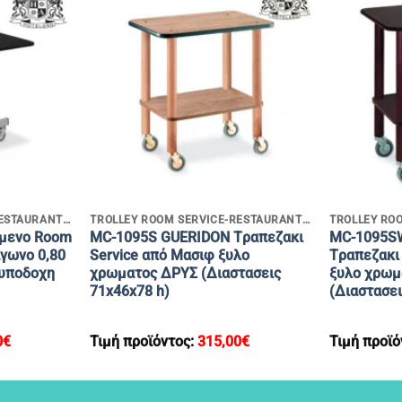
+
+
TROLLEY ROOM SERVICE-RESTAURANT SERVICE
TROLLEY ROOM SERVICE-RESTAURANT SERVICE
μενo Room
MC-1095S GUERIDON Tραπεζακι
MC-1095S
αγωνο 0,80
Service από Μασιφ ξυλο
Tραπεζακι
 υποδοχη
χρωματος ΔΡΥΣ (Διαστασεις
ξυλο χρωμ
71x46x78 h)
(Διαστασει
0
€
Τιμή προϊόντος:
315,00
€
Τιμή προϊό