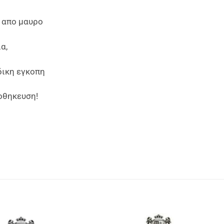
 απο μαυρο
α,
δικη εγκoπη
ποθηκευση!