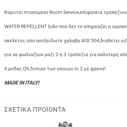
Καροτσι πτυσομενο Room Service,επιφανεια τραπεζιου
WATER REPELLENT ξυλο που δεν το επηρεαζει η υγρασι
σκελετος απο ανοξειδωτο χαλυβα AISI 304,διαθετει ει
για να φωλιαζουν μαζι 2 η 3 τραπεζια για καλυτερη α
4 ροδες Q9,5cm,εκ των οποιων οι 2 με φρενα!
ΜΑDE IN ITALY!
ΣΧΕΤΙΚΆ ΠΡΟΪΌΝΤΑ