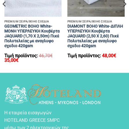
PREMIUM ΣΕΙΡΑ/ΒΟΗΟ ΣΧΕΔΙΑ
PREMIUM ΣΕΙΡΑ/ΒΟΗΟ ΣΧΕΔΙΑ
GEOMETRIC BOHO White-
DIAMONT BOHO White-ΔΙΠΛH
MONH ΥΠΕΡΛΕΥΚΗ Κουβέρτα
ΥΠΕΡΛΕΥΚΗ Κουβέρτα
JAQUARD (1,70 X 2,50m) Πικέ
JAQUARD (2,50 X 2,60) Πικέ
Πολυτελείας με αναγλυφο
Πολυτελείας με αναγλυφο
σχεδιο 420gsm
σχεδιο 420gsm
Τιμή προϊόντος:
46,70
€
Τιμή προϊόντος:
48,00
€
Original
Η
35,00
€
price
τρέχουσα
was:
τιμή
46,70€.
είναι:
35,00€.
Η εταιρεία εισαγωγών
HOTELAND GREECE SMPC
μέσω των 2 ηλεκτρονικών της