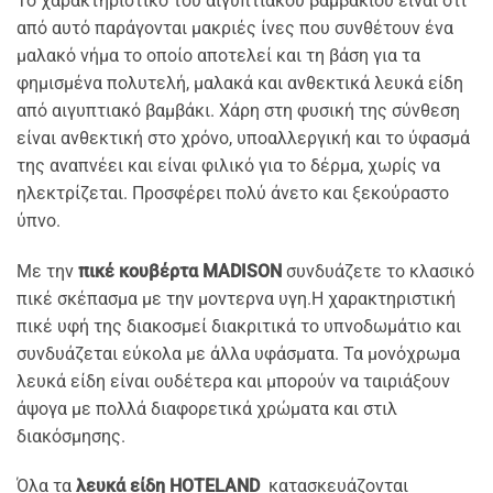
Το χαρακτηριστικό του αιγυπτιακού βαμβακιού είναι ότι
από αυτό παράγονται μακριές ίνες που συνθέτουν ένα
μαλακό νήμα το οποίο αποτελεί και τη βάση για τα
φημισμένα πολυτελή, μαλακά και ανθεκτικά λευκά είδη
από αιγυπτιακό βαμβάκι. Χάρη στη φυσική της σύνθεση
είναι ανθεκτική στο χρόνο, υποαλλεργική και το ύφασμά
της αναπνέει και είναι φιλικό για το δέρμα, χωρίς να
ηλεκτρίζεται. Προσφέρει πολύ άνετο και ξεκούραστο
ύπνο.
Με την
πικέ κουβέρτα MADISON
συνδυάζετε το κλασικό
πικέ σκέπασμα με την μοντερνα υγη.Η χαρακτηριστική
πικέ υφή της διακοσμεί διακριτικά το υπνοδωμάτιο και
συνδυάζεται εύκολα με άλλα υφάσματα. Τα μονόχρωμα
λευκά είδη είναι ουδέτερα και μπορούν να ταιριάξουν
άψογα με πολλά διαφορετικά χρώματα και στιλ
διακόσμησης.
Όλα τα
λευκά είδη HOTELAND
κατασκευάζονται