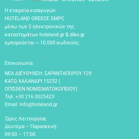
Η εταιρεία εισαγωγών
HOTELAND GREECE SMPC
μέσω των 2 ηλεκτρονικών της
καταστημάτων hoteland.gr & diko.gr
εμπορεύεται ~ 10.000 κωδικούς.
Επικοινωνία
NEA ΔIEYΘYNΣH: ΣAPANTAΠOPOY 129
KATΩ XAΛANΔPI 15232 (
OΠIΣΘEN NOMIΣMATOKOΠEIOY)
Τηλ:
+30 216 0025423
Email:
info@hoteland.gr
‘Ωρες Λειτουργίας
Δευτέρα – Παρασκευή:
09:00 – 17:00