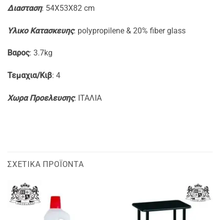
Διασταση
: 54X53X82 cm
Yλικο Κατασκευης
: polypropilene & 20% fiber glass
Βαρος
: 3.7kg
Τεμαχια/Κιβ
: 4
Xωρα Προελευσης
: ITAΛΙΑ
ΣΧΕΤΙΚΆ ΠΡΟΪΌΝΤΑ