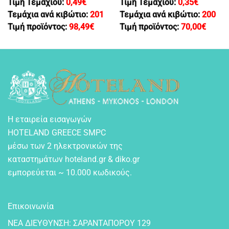
Τιμή Τεμαχίου:
0,49
€
Τιμή Τεμαχίου:
0,35
€
Τεμάχια ανά κιβώτιο:
201
Τεμάχια ανά κιβώτιο:
200
Τιμή προϊόντος:
98,49
€
Τιμή προϊόντος:
70,00
€
Η εταιρεία εισαγωγών
HOTELAND GREECE SMPC
μέσω των 2 ηλεκτρονικών της
καταστημάτων hoteland.gr & diko.gr
εμπορεύεται ~ 10.000 κωδικούς.
Επικοινωνία
NEA ΔIEYΘYNΣH: ΣAPANTAΠOPOY 129