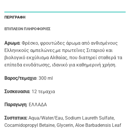
ΠΕΡΙΓΡΑΦΉ
ΕΠΙΠΛΈΟΝ ΠΛΗΡΟΦΟΡΊΕΣ
Αρωμα
: Φρέσκο, φρουτώδες άρωμα από ανθισμένους
Ελληνικούς αμπελώνες,με πρωτεΐνες Σιταριού και
βιολογικό εκχύλισμα Αλθαίας, που διατηρεί σταθερά τα
επίπεδα ενυδάτωσης, ιδανικό για καθημερινή χρήση.
Βαρος/τεμαχιο
: 300 ml
Συσκευασια
: 12 τεμαχια
Παραγωγη
: ΕΛΛΑΔΑ
Συστατικα:
Aqua/Water/Eau, Sodium Laureth Sulfate,
Cocamidopropyl Betaine, Glycerin, Aloe Barbadensis Leaf