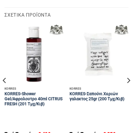
ΣΧΕΤΙΚΆ ΠΡΟΪΌΝΤΑ
KORRES
KORRES
KORRES-Shower
KORRES-Σαπούνι Χεριών
Gel/Aφρολουτρο 40ml CITRUS
γαλακτος 25gr (200 Tμχ/Κιβ)
FRESH (201 Tμχ/Κιβ)