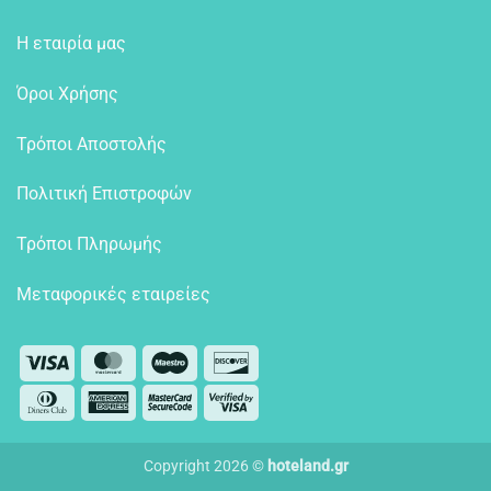
Η εταιρία μας
Όροι Χρήσης
Τρόποι Αποστολής
Πολιτική Επιστροφών
Τρόποι Πληρωμής
Μεταφορικές εταιρείες
Visa
MasterCard
Maestro
Discover
Dinners
American
MasterCard
Visa
Club
Express
2
2
Copyright 2026 ©
hoteland.gr