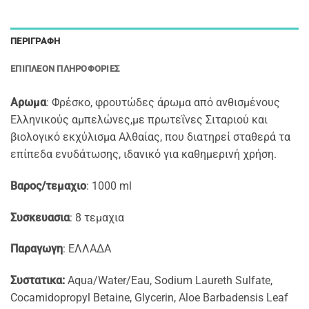
ΠΕΡΙΓΡΑΦΉ
ΕΠΙΠΛΈΟΝ ΠΛΗΡΟΦΟΡΊΕΣ
Αρωμα
: Φρέσκο, φρουτώδες άρωμα από ανθισμένους
Ελληνικούς αμπελώνες,με πρωτεΐνες Σιταριού και
βιολογικό εκχύλισμα Αλθαίας, που διατηρεί σταθερά τα
επίπεδα ενυδάτωσης, ιδανικό για καθημερινή χρήση.
Βαρος/τεμαχιο
: 1000 ml
Συσκευασια
: 8 τεμαχια
Παραγωγη
: ΕΛΛΑΔΑ
Συστατικα:
Aqua/Water/Eau, Sodium Laureth Sulfate,
Cocamidopropyl Betaine, Glycerin, Aloe Barbadensis Leaf