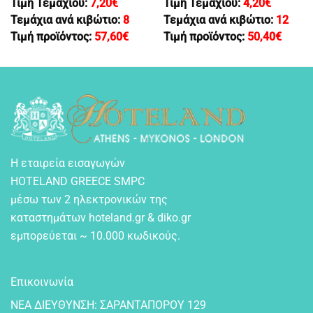
Τιμή Τεμαχίου:
7,20
€
Τιμή Τεμαχίου:
4,20
€
Τεμάχια ανά κιβώτιο:
8
Τεμάχια ανά κιβώτιο:
12
Τιμή προϊόντος:
57,60
€
Τιμή προϊόντος:
50,40
€
Η εταιρεία εισαγωγών
HOTELAND GREECE SMPC
μέσω των 2 ηλεκτρονικών της
καταστημάτων hoteland.gr & diko.gr
εμπορεύεται ~ 10.000 κωδικούς.
Επικοινωνία
NEA ΔIEYΘYNΣH: ΣAPANTAΠOPOY 129