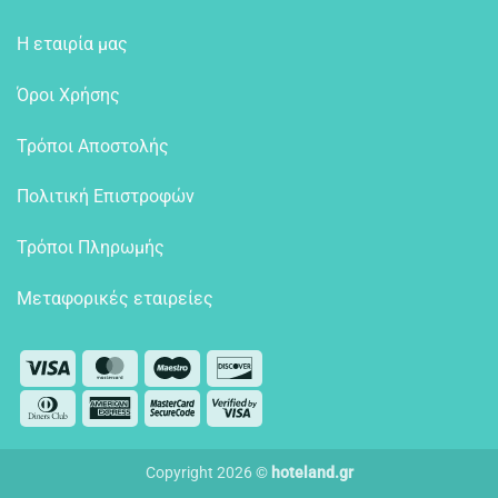
Η εταιρία μας
Όροι Χρήσης
Τρόποι Αποστολής
Πολιτική Επιστροφών
Τρόποι Πληρωμής
Μεταφορικές εταιρείες
Visa
MasterCard
Maestro
Discover
Dinners
American
MasterCard
Visa
Club
Express
2
2
Copyright 2026 ©
hoteland.gr