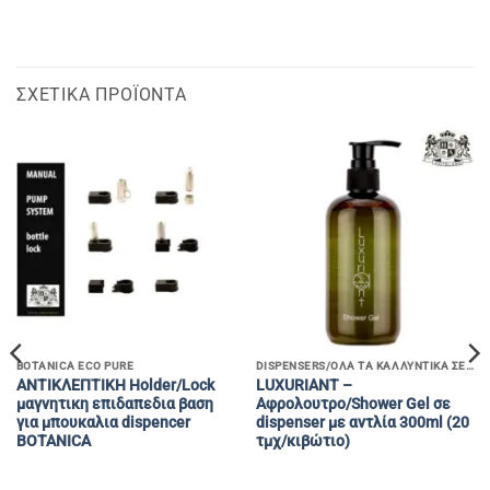
ΣΧΕΤΙΚΆ ΠΡΟΪΌΝΤΑ
BOTANICA ECO PURE
DISPENSERS/ΟΛΑ ΤΑ ΚΑΛΛΥΝΤΙΚΑ ΣΕ ΜΠΟΥΚΑΛΙΑ ΜΕ ΑΝΤΛΙΑ
ΑΝΤΙΚΛΕΠΤΙΚΗ Holder/Lock
LUXURIΑΝΤ –
μαγνητικη επιδαπεδια βαση
Αφρολουτρο/Shower Gel σε
για μπουκαλια dispencer
dispenser με αντλία 300ml (20
ΒΟΤΑΝΙCA
τμχ/κιβώτιο)