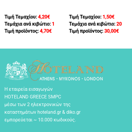
Τιμή Τεμαχίου:
4,20
€
Τιμή Τεμαχίου:
1,50
€
Τεμάχια ανά κιβώτιο:
1
Τεμάχια ανά κιβώτιο:
20
Τιμή προϊόντος:
4,70
€
Τιμή προϊόντος:
30,00
€
Η εταιρεία εισαγωγών
HOTELAND GREECE SMPC
μέσω των 2 ηλεκτρονικών της
καταστημάτων hoteland.gr & diko.gr
εμπορεύεται ~ 10.000 κωδικούς.