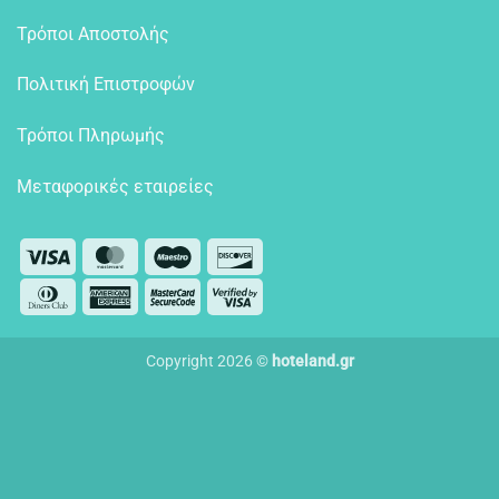
Τρόποι Αποστολής
Πολιτική Επιστροφών
Τρόποι Πληρωμής
Μεταφορικές εταιρείες
Visa
MasterCard
Maestro
Discover
Dinners
American
MasterCard
Visa
Club
Express
2
2
Copyright 2026 ©
hoteland.gr