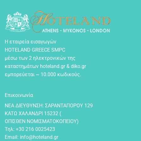
Η εταιρεία εισαγωγών
HOTELAND GREECE SMPC
μέσω των 2 ηλεκτρονικών της
καταστημάτων hoteland.gr & diko.gr
εμπορεύεται ~ 10.000 κωδικούς.
Επικοινωνία
NEA ΔIEYΘYNΣH: ΣAPANTAΠOPOY 129
KATΩ XAΛANΔPI 15232 (
OΠIΣΘEN NOMIΣMATOKOΠEIOY)
Τηλ:
+30 216 0025423
Email:
info@hoteland.gr