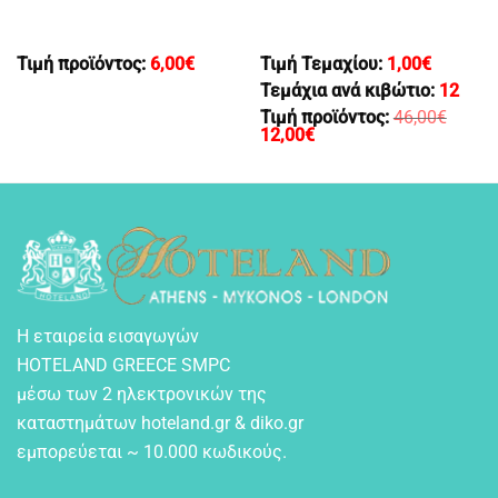
Τιμή προϊόντος:
6,00
€
Τιμή Τεμαχίου:
1,00
€
Τεμάχια ανά κιβώτιο:
12
Τιμή προϊόντος:
46,00
€
Original
Η
12,00
€
price
τρέχουσα
was:
τιμή
46,00€.
είναι:
12,00€.
Η εταιρεία εισαγωγών
HOTELAND GREECE SMPC
μέσω των 2 ηλεκτρονικών της
καταστημάτων hoteland.gr & diko.gr
εμπορεύεται ~ 10.000 κωδικούς.