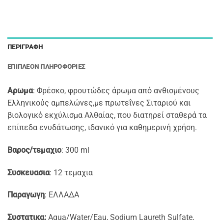
ΠΕΡΙΓΡΑΦΉ
ΕΠΙΠΛΈΟΝ ΠΛΗΡΟΦΟΡΊΕΣ
Αρωμα
: Φρέσκο, φρουτώδες άρωμα από ανθισμένους
Ελληνικούς αμπελώνες,με πρωτεΐνες Σιταριού και
βιολογικό εκχύλισμα Αλθαίας, που διατηρεί σταθερά τα
επίπεδα ενυδάτωσης, ιδανικό για καθημερινή χρήση.
Βαρος/τεμαχιο
: 300 ml
Συσκευασια
: 12 τεμαχια
Παραγωγη
: ΕΛΛΑΔΑ
Συστατικα:
Aqua/Water/Eau, Sodium Laureth Sulfate,