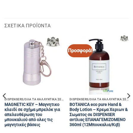
ΣΧΕΤΙΚΆ ΠΡΟΪΌΝΤΑ
Προσφορά!
DISPENSERS/ΟΛΑ ΤΑ ΚΑΛΛΥΝΤΙΚΑ ΣΕ ΜΠΟΥΚΑΛΙΑ ΜΕ ΑΝΤΛΙΑ
DISPENSERS/ΟΛΑ ΤΑ ΚΑΛΛΥΝΤΙΚΑ ΣΕ ΜΠΟΥΚΑΛΙΑ ΜΕ ΑΝΤΛΙΑ
MAGNETIC KEY – Mαγνητικο
BOTANICA eco pure Hand &
κλειδί σε σχήμα μπρελόκ για
Body Lotion – Kρεμα Χεριων &
απελευθέρωση του
Σωματος σε DISPENSER
μπουκαλιού από ολες τις
αντλιας ΕΠΑΝΑΓΕΜΙΖΟΜΕΝΟ
μαγνητικές βάσεις
360ml (12Μπουκαλια/Κιβ)