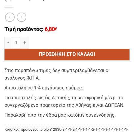
Τιμή προϊόντος:
6,80
€
KARO ΤΥΡΚΟΥΑΖ 2–Οικονομικο Τραπεζομαντηλο Φαγητου Διαστασει
ΠΡΟΣΘΉΚΗ ΣΤΟ ΚΑΛΆΘΙ
Στις παραπάνω τιμές δεν συμπεριλαμβάνεται ο
ανάλογος Φ.Π.Α.
Αποστολή σε 1-4 εργάσιμες ημέρες.
Για αποστολές εκτός Αττικής, τα μεταφορικά μέχρι το
συνεργαζόμενο πρακτορείο της Αθήνας είναι ΔΩΡΕΑΝ.
Παραλαβή από την έδρα μας κατόπιν συνεννόησης.
Κωδικός προϊόντος:
proion12830-8-1-1-2-1-1-1-1-1-2-1-1-1-1-1-1-1-1-1-1-