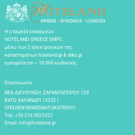
Η εταιρεία εισαγωγών
HOTELAND GREECE SMPC
μέσω των 2 ηλεκτρονικών της
καταστημάτων hoteland.gr & diko.gr
εμπορεύεται ~ 10.000 κωδικούς.
Επικοινωνία
NEA ΔIEYΘYNΣH: ΣAPANTAΠOPOY 129
KATΩ XAΛANΔPI 15232 (
OΠIΣΘEN NOMIΣMATOKOΠEIOY)
Τηλ:
+30 216 0025423
Email:
info@hoteland.gr