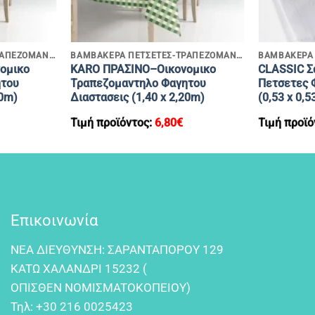
+
+
ΒΑΜΒΑΚΕΡΑ ΠΕΤΣΕΤΕΣ-ΤΡΑΠΕΖΟΜΑΝΤΗΛΑ
ΒΑΜΒΑΚΕΡΑ ΠΕΤΣΕΤΕΣ-ΤΡΑΠΕΖΟΜΑΝΤΗΛΑ
ομικο
KARO ΠΡΑΣΙΝΟ–Οικονομικο
CLASSIC Σ
ητου
Τραπεζομαντηλο Φαγητου
Πετσετες 
40m)
Διαστασεις (1,40 x 2,20m)
(0,53 x 0,
Τιμή προϊόντος:
6,80
€
Τιμή προϊό
Επικοινωνία
NEA ΔIEYΘYNΣH: ΣAPANTAΠOPOY 129
KATΩ XAΛANΔPI 15232 (
OΠIΣΘEN NOMIΣMATOKOΠEIOY)
Τηλ:
+30 216 0025423