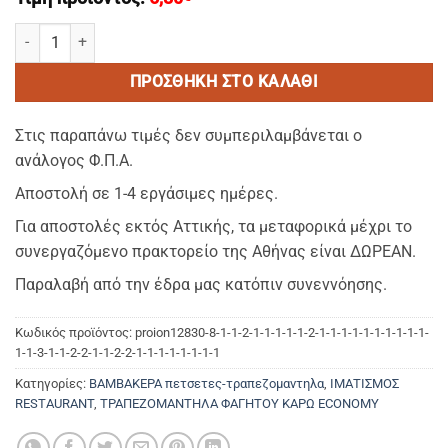
KARO ΚΟΚΚΙΝΟ 2–Οικονομικο Τραπεζομαντηλο Φαγητου Διαστασεις
ΠΡΟΣΘΉΚΗ ΣΤΟ ΚΑΛΆΘΙ
Στις παραπάνω τιμές δεν συμπεριλαμβάνεται ο
ανάλογος Φ.Π.Α.
Αποστολή σε 1-4 εργάσιμες ημέρες.
Για αποστολές εκτός Αττικής, τα μεταφορικά μέχρι το
συνεργαζόμενο πρακτορείο της Αθήνας είναι ΔΩΡΕΑΝ.
Παραλαβή από την έδρα μας κατόπιν συνεννόησης.
Κωδικός προϊόντος:
proion12830-8-1-1-2-1-1-1-1-1-2-1-1-1-1-1-1-1-1-1-1-
1-1-3-1-1-2-2-1-1-2-2-1-1-1-1-1-1-1-1
Κατηγορίες:
ΒΑΜΒΑΚΕΡΑ πετσετες-τραπεζομαντηλα
,
ΙΜΑΤΙΣΜΟΣ
RESTAURANT
,
ΤΡΑΠΕΖΟΜΑΝΤΗΛΑ ΦΑΓΗΤΟΥ ΚΑΡΩ ECONOMY