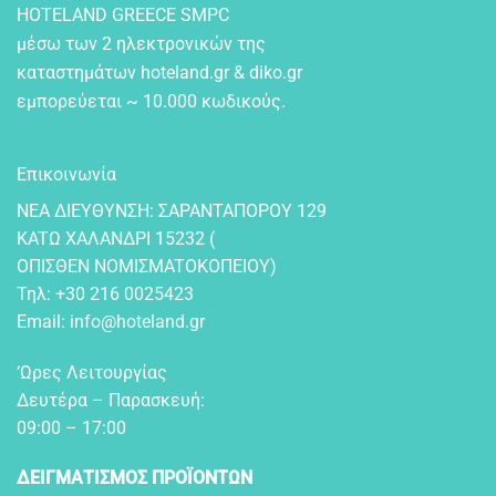
HOTELAND GREECE SMPC
μέσω των 2 ηλεκτρονικών της
καταστημάτων hoteland.gr & diko.gr
εμπορεύεται ~ 10.000 κωδικούς.
Επικοινωνία
NEA ΔIEYΘYNΣH: ΣAPANTAΠOPOY 129
KATΩ XAΛANΔPI 15232 (
OΠIΣΘEN NOMIΣMATOKOΠEIOY)
Τηλ:
+30 216 0025423
Email:
info@hoteland.gr
‘Ωρες Λειτουργίας
Δευτέρα – Παρασκευή:
09:00 – 17:00
ΔΕΙΓΜΑΤΙΣΜΟΣ ΠΡΟΪΟΝΤΩΝ