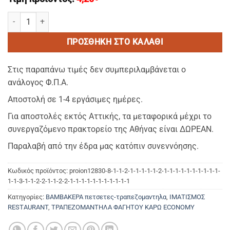
KARO ΚΟΚΚΙΝΟ 2–Οικονομικο Τραπεζομαντηλο Φαγητου Διαστασεις
ΠΡΟΣΘΉΚΗ ΣΤΟ ΚΑΛΆΘΙ
Στις παραπάνω τιμές δεν συμπεριλαμβάνεται ο
ανάλογος Φ.Π.Α.
Αποστολή σε 1-4 εργάσιμες ημέρες.
Για αποστολές εκτός Αττικής, τα μεταφορικά μέχρι το
συνεργαζόμενο πρακτορείο της Αθήνας είναι ΔΩΡΕΑΝ.
Παραλαβή από την έδρα μας κατόπιν συνεννόησης.
Κωδικός προϊόντος:
proion12830-8-1-1-2-1-1-1-1-1-2-1-1-1-1-1-1-1-1-1-1-
1-1-3-1-1-2-2-1-1-2-2-1-1-1-1-1-1-1-1-1-1-1
Κατηγορίες:
ΒΑΜΒΑΚΕΡΑ πετσετες-τραπεζομαντηλα
,
ΙΜΑΤΙΣΜΟΣ
RESTAURANT
,
ΤΡΑΠΕΖΟΜΑΝΤΗΛΑ ΦΑΓΗΤΟΥ ΚΑΡΩ ECONOMY