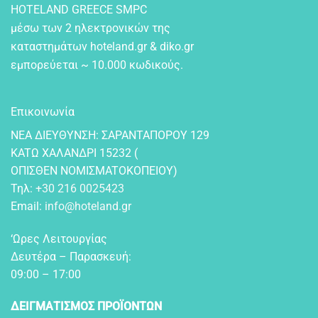
HOTELAND GREECE SMPC
μέσω των 2 ηλεκτρονικών της
καταστημάτων hoteland.gr & diko.gr
εμπορεύεται ~ 10.000 κωδικούς.
Επικοινωνία
NEA ΔIEYΘYNΣH: ΣAPANTAΠOPOY 129
KATΩ XAΛANΔPI 15232 (
OΠIΣΘEN NOMIΣMATOKOΠEIOY)
Τηλ:
+30 216 0025423
Email:
info@hoteland.gr
‘Ωρες Λειτουργίας
Δευτέρα – Παρασκευή:
09:00 – 17:00
ΔΕΙΓΜΑΤΙΣΜΟΣ ΠΡΟΪΟΝΤΩΝ