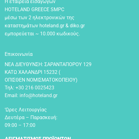
Η εταιρεία εισαγωγών
HOTELAND GREECE SMPC
μέσω των 2 ηλεκτρονικών της
καταστημάτων hoteland.gr & diko.gr
εμπορεύεται ~ 10.000 κωδικούς.
Επικοινωνία
NEA ΔIEYΘYNΣH: ΣAPANTAΠOPOY 129
KATΩ XAΛANΔPI 15232 (
OΠIΣΘEN NOMIΣMATOKOΠEIOY)
Τηλ:
+30 216 0025423
Email:
info@hoteland.gr
‘Ωρες Λειτουργίας
Δευτέρα – Παρασκευή:
09:00 – 17:00