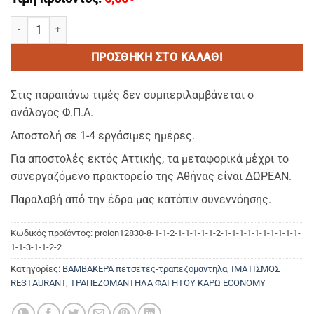
KARO ΚΟΚΚΙΝΟ–Οικονομικο Τραπεζομαντηλο Φαγητου Διαστασεις (
ΠΡΟΣΘΉΚΗ ΣΤΟ ΚΑΛΆΘΙ
Στις παραπάνω τιμές δεν συμπεριλαμβάνεται ο
ανάλογος Φ.Π.Α.
Αποστολή σε 1-4 εργάσιμες ημέρες.
Για αποστολές εκτός Αττικής, τα μεταφορικά μέχρι το
συνεργαζόμενο πρακτορείο της Αθήνας είναι ΔΩΡΕΑΝ.
Παραλαβή από την έδρα μας κατόπιν συνεννόησης.
Κωδικός προϊόντος:
proion12830-8-1-1-2-1-1-1-1-1-2-1-1-1-1-1-1-1-1-1-1-
1-1-3-1-1-2-2
Κατηγορίες:
ΒΑΜΒΑΚΕΡΑ πετσετες-τραπεζομαντηλα
,
ΙΜΑΤΙΣΜΟΣ
RESTAURANT
,
ΤΡΑΠΕΖΟΜΑΝΤΗΛΑ ΦΑΓΗΤΟΥ ΚΑΡΩ ECONOMY