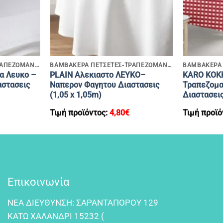
+
+
ΒΑΜΒΑΚΕΡΑ ΠΕΤΣΕΤΕΣ-ΤΡΑΠΕΖΟΜΑΝΤΗΛΑ
ΒΑΜΒΑΚΕΡΑ ΠΕΤΣΕΤΕΣ-ΤΡΑΠΕΖΟΜΑΝΤΗΛΑ
α Λευκο –
PLAIN Αλεκιαστο ΛΕΥΚΟ–
KARO ΚΟΚ
αστασεις
Ναπερον Φαγητου Διαστασεις
Τραπεζομα
(1,05 x 1,05m)
Διαστασεις
Τιμή προϊόντος:
4,80
€
Τιμή προϊό
Επικοινωνία
NEA ΔIEYΘYNΣH: ΣAPANTAΠOPOY 129
KATΩ XAΛANΔPI 15232 (