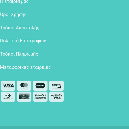
Η εταιρία μας
Όροι Χρήσης
Τρόποι Αποστολής
Πολιτική Επιστροφών
Τρόποι Πληρωμής
Μεταφορικές εταιρείες
Visa
MasterCard
Maestro
Discover
Dinners
American
MasterCard
Visa
Club
Express
2
2