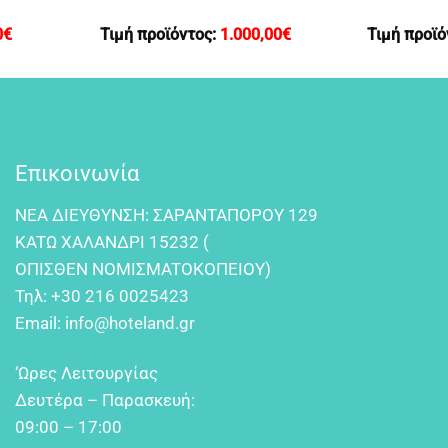
0
€
Τιμή προϊόντος:
1.000,00
€
Τιμή προϊό
Επικοινωνία
NEA ΔIEYΘYNΣH: ΣAPANTAΠOPOY 129
KATΩ XAΛANΔPI 15232 (
OΠIΣΘEN NOMIΣMATOKOΠEIOY)
Τηλ:
+30 216 0025423
Email:
info@hoteland.gr
‘Ωρες Λειτουργίας
Δευτέρα – Παρασκευή:
09:00 – 17:00