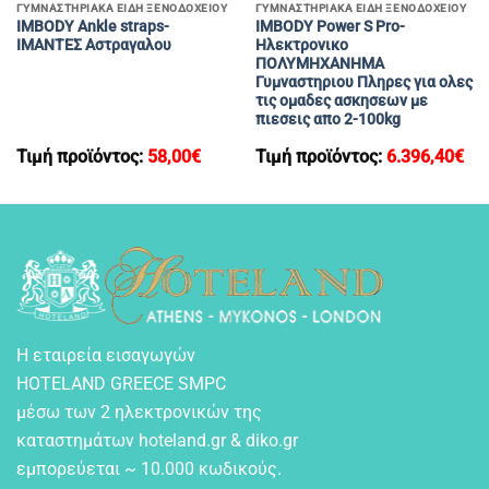
ΓΥΜΝΑΣΤΗΡΙΑΚΑ ΕΙΔΗ ΞΕΝΟΔΟΧΕΙΟΥ
ΓΥΜΝΑΣΤΗΡΙΑΚΑ ΕΙΔΗ ΞΕΝΟΔΟΧΕΙΟΥ
IMBODY Ankle straps-
IMBODY Power S Pro-
IMANTEΣ Αστραγαλου
Ηλεκτρονικο
ΠΟΛΥΜΗΧΑΝΗΜΑ
Γυμναστηριου Πληρες για ολες
τις ομαδες ασκησεων με
πιεσεις απο 2-100kg
Τιμή προϊόντος:
58,00
€
Τιμή προϊόντος:
6.396,40
€
Η εταιρεία εισαγωγών
HOTELAND GREECE SMPC
μέσω των 2 ηλεκτρονικών της
καταστημάτων hoteland.gr & diko.gr
εμπορεύεται ~ 10.000 κωδικούς.