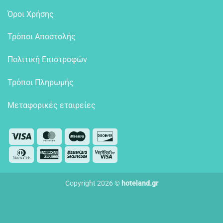
Όροι Χρήσης
Τρόποι Αποστολής
Πολιτική Επιστροφών
Τρόποι Πληρωμής
Μεταφορικές εταιρείες
Visa
MasterCard
Maestro
Discover
Dinners
American
MasterCard
Visa
Club
Express
2
2
Copyright 2026 ©
hoteland.gr