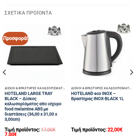
ΣΧΕΤΙΚΆ ΠΡΟΪΌΝΤΑ
Προσφορά!
ΔΊΣΚΟΙ & ΒΡΑΣΤΗΡΕΣ ΚΑΛΩΣΟΡΊΣΜΑΤΟΣ
ΔΊΣΚΟΙ & ΒΡΑΣΤΗΡΕΣ ΚΑΛΩΣΟΡΊΣΜΑΤΟΣ
HOTELAND LARGE TRAY
HOTELAND eco INOX –
BLACK – Δίσκος
Bραστηρας INOX-BLACK 1L
καλωσορίσματος απο ισχυρο
food melamine ABS με
διαστάσεις (36,00 x 31,00 x
3,00cm)
Τιμή προϊόντος:
17,00
€
Τιμή προϊόντος:
22,00
€
Original
Η
7,00
€