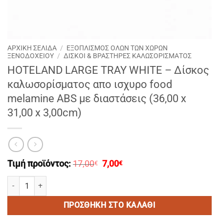
ΑΡΧΙΚΉ ΣΕΛΊΔΑ
/
ΕΞΟΠΛΙΣΜΟΣ ΟΛΩΝ ΤΩΝ ΧΩΡΩΝ
ΞΕΝΟΔΟΧΕΙΟΥ
/
ΔΊΣΚΟΙ & ΒΡΑΣΤΗΡΕΣ ΚΑΛΩΣΟΡΊΣΜΑΤΟΣ
HOTELAND LARGE TRAY WHITE – Δίσκος
καλωσορίσματος απο ισχυρο food
melamine ABS με διαστάσεις (36,00 x
31,00 x 3,00cm)
Original
Η
Τιμή προϊόντος:
17,00
7,00
€
€
price
τρέχουσα
was:
τιμή
HOTELAND LARGE TRAY WHITE - Δίσκος καλωσορίσματος απο ισχυρο 
17,00€.
είναι:
7,00€.
ΠΡΟΣΘΉΚΗ ΣΤΟ ΚΑΛΆΘΙ