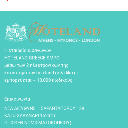
price
τρέχουσα
was:
τιμή
17,00€.
είναι:
7,00€.
Η εταιρεία εισαγωγών
HOTELAND GREECE SMPC
μέσω των 2 ηλεκτρονικών της
καταστημάτων hoteland.gr & diko.gr
εμπορεύεται ~ 10.000 κωδικούς.
Επικοινωνία
NEA ΔIEYΘYNΣH: ΣAPANTAΠOPOY 129
KATΩ XAΛANΔPI 15232 (
OΠIΣΘEN NOMIΣMATOKOΠEIOY)