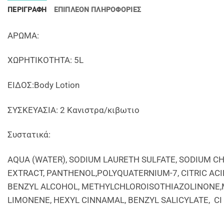
ΠΕΡΙΓΡΑΦΉ
ΕΠΙΠΛΈΟΝ ΠΛΗΡΟΦΟΡΊΕΣ
AΡΩΜΑ:
ΧΩΡΗΤΙΚΟΤΗΤΑ: 5L
EIΔΟΣ:Body Lotion
ΣΥΣΚΕΥΑΣΙΑ: 2 Κανιστρα/κιβωτιο
Συστατικά:
ΑQUA (WATER), SODIUM LAURETH SULFATE, SODIUM 
EXTRACT, PANTHENOL,POLYQUATERNIUM-7, CITRIC AC
BENZYL ALCOHOL, METHYLCHLOROISOTHIAZOLINONE,
LIMONENE, HEXYL CINNAMAL, BENZYL SALICYLATE, CI