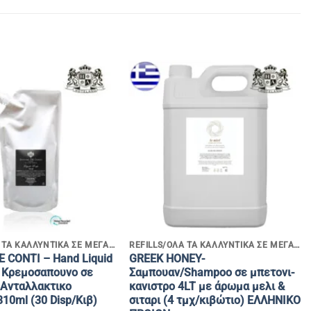
+
REFILLS/ΟΛΑ ΤΑ ΚΑΛΛΥΝΤΙΚΑ ΣΕ ΜΕΓΑΛΕΣ ΣΥΣΚΕΥΑΣΙΕΣ
REFILLS/ΟΛΑ ΤΑ ΚΑΛΛΥΝΤΙΚΑ ΣΕ ΜΕΓΑΛΕΣ ΣΥΣΚΕΥΑΣΙΕΣ
E CONTI – Hand Liquid
GREEK HONEY-
 Κρεμοσαπουνο σε
Σαμπουαν/Shampoo σε μπετονι-
 Ανταλλακτικο
κανιστρο 4LT με άρωμα μελι &
310ml (30 Disp/Κιβ)
σιταρι (4 τμχ/κιβώτιο) EΛΛΗΝΙΚΟ