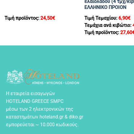
ελαιολαδου (4 τμχ/κι
EΛΛΗΝΙΚΟ ΠΡΟΙΟΝ
Τιμή προϊόντος:
24,50
€
Τιμή Τεμαχίου:
6,90
€
Τεμάχια ανά κιβώτιο:
Τιμή προϊόντος:
27,60
Η εταιρεία εισαγωγών
HOTELAND GREECE SMPC
μέσω των 2 ηλεκτρονικών της
καταστημάτων hoteland.gr & diko.gr
εμπορεύεται ~ 10.000 κωδικούς.