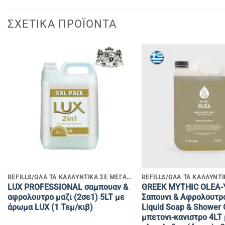
ΣΧΕΤΙΚΆ ΠΡΟΪΌΝΤΑ
+
+
REFILLS/ΟΛΑ ΤΑ ΚΑΛΛΥΝΤΙΚΑ ΣΕ ΜΕΓΑΛΕΣ ΣΥΣΚΕΥΑΣΙΕΣ
LUX PROFESSIONAL σαμπουαν &
GREEK MYTHIC OLEA-
αφρολουτρο μαζι (2σε1) 5LT με
Σαπουνι & Αφρολουτρ
άρωμα LUX (1 Τεμ/κιβ)
Liquid Soap & Shower 
μπετονι-κανιστρο 4LT