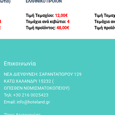
βώτιο)
EΛΛΗΝΙΚΟ ΠΡΟΙΟΝ
Τιμή Τεμαχίου:
12,00
€
Τιμή Τεμα
4
Τεμάχια ανά κιβώτιο:
4
Τεμάχια αν
€
Τιμή προϊόντος:
48,00
€
Τιμή προϊό
Επικοινωνία
NEA ΔIEYΘYNΣH: ΣAPANTAΠOPOY 129
KATΩ XAΛANΔPI 15232 (
OΠIΣΘEN NOMIΣMATOKOΠEIOY)
Τηλ:
+30 216 0025423
Email:
info@hoteland.gr
‘Ωρες Λειτουργίας